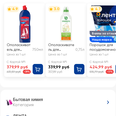
4.9
3.0
4.7
Баллы за отзы
Наша марка
Ополаскиват
Ополаскивате
Порошок для
ель для
750мл
ль для
0,75л
посудомоечно
посудомоечн
посудомоечно
машины ЛЕНТА
Цена за 1 шт
Цена за 1 шт
Цена за 1 шт
ой машины
й машины
С Картой №1
С Картой №1
С Картой №1
СОМАТ
SYNERGETIC
379,99 руб
339,99 руб
424,99 руб
631,59 руб
357,89 руб
515,79 руб
-39%
-17%
Бытовая химия
Категория