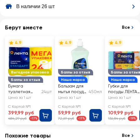
В наличии 26 шт
Берут вместе
Все
4.9
4.9
4.9
Выгодная упаковка
Баллы за отзыв
Баллы за отзы
Баллы за отзыв
Наша марка
Наша марка
Бумага
Бальзам для
Губки для
туалетная
24шт
мытья посуды
450мл
посуды ЛЕНТА
ЛЕНТА 2 слоя
ЛЕНТА с
Волна,
Цена за 1 шт
Цена за 1 шт
Цена за 1 шт
белая
ароматом
9,5х6,5х3см
С Картой №1
С Картой №1
С Картой №1
алоэ вера
399,99 руб
59,99 руб
109,99 руб
484,29 руб
72,69 руб
136,84 руб
-17%
-17%
-19%
Похожие товары
Все