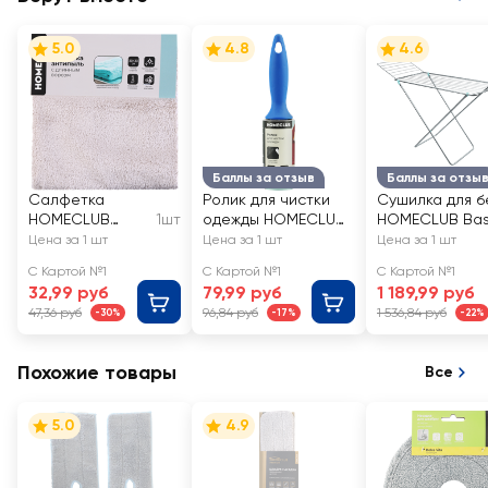
5.0
4.8
4.6
Баллы за отзыв
Баллы за отзы
Салфетка
Ролик для чистки
Сушилка для б
HOMECLUB
1шт
одежды HOMECLUB
HOMECLUB Bas
30x30см анти
Люкс 45 слоев Арт.
18м Арт. Н-1118
Цена за 1 шт
Цена за 1 шт
Цена за 1 шт
пыль, с длинным
307-049
С Картой №1
С Картой №1
С Картой №1
ворсом,
32,99 руб
79,99 руб
1 189,99 руб
микрофибра,
47,36 руб
96,84 руб
1 536,84 руб
-30%
-17%
-22%
Арт. 9128
Похожие товары
Все
5.0
4.9