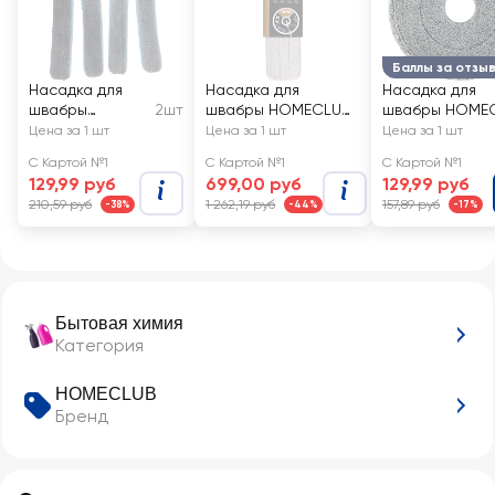
Баллы за отзы
Насадка для
Насадка для
Насадка для
швабры
2шт
швабры HOMECLUB
швабры HOME
HOMECLUB
Click 49х9см,
Alba, Арт. RMB
Цена за 1 шт
Цена за 1 шт
Цена за 1 шт
Smart, с
микрофибра,
С Картой №1
С Картой №1
С Картой №1
механизмом
алюминий
129,99 руб
699,00 руб
129,99 руб
отжима, 38x11см
210,59 руб
1 262,19 руб
157,89 руб
-38%
-44%
-17%
Арт. sm098-A
Бытовая химия
Категория
HOMECLUB
Бренд