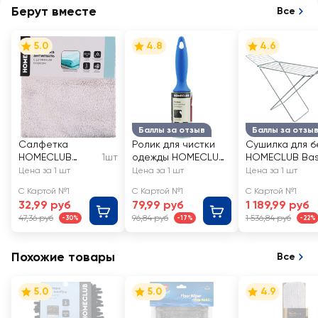
Берут вместе
Все
5.0
4.8
4.6
Баллы за отзыв
Баллы за отзы
Салфетка
Ролик для чистки
Сушилка для б
HOMECLUB
1шт
одежды HOMECLUB
HOMECLUB Bas
30x30см анти
Люкс 45 слоев Арт.
18м Арт. Н-1118
Цена за 1 шт
Цена за 1 шт
Цена за 1 шт
пыль, с длинным
307-049
С Картой №1
С Картой №1
С Картой №1
ворсом,
32,99 руб
79,99 руб
1 189,99 руб
микрофибра,
47,36 руб
96,84 руб
1 536,84 руб
-30%
-17%
-22%
Арт. 9128
Похожие товары
Все
5.0
5.0
4.9