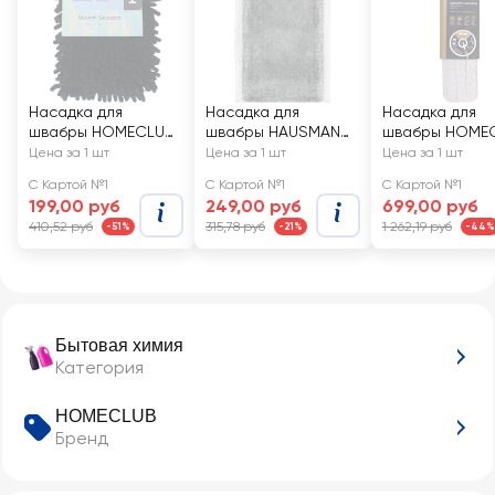
Насадка для
Насадка для
Насадка для
швабры HOMECLUB
швабры HAUSMANN
швабры HOME
42,5х13см, шенилл,
P-214, микрофибра,
Click 49х9см,
Цена за 1 шт
Цена за 1 шт
Цена за 1 шт
Арт. F3651
Арт. RF-S04
микрофибра,
С Картой №1
С Картой №1
С Картой №1
алюминий
199,00 руб
249,00 руб
699,00 руб
410,52 руб
315,78 руб
1 262,19 руб
-51%
-21%
-44%
Бытовая химия
Категория
HOMECLUB
Бренд