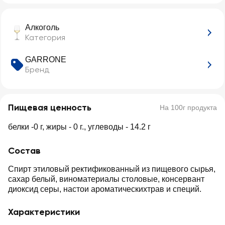
ароматизиров
ароматизиров
анный
анный
Алкоголь
Категория
GARRONE
Бренд
Пищевая ценность
На 100г продукта
белки -0 г, жиры - 0 г., углеводы - 14.2 г
Состав
Спирт этиловый ректификованный из пищевого сырья,
сахар белый, виноматериалы столовые, консервант
диоксид серы, настои ароматическихтрав и специй.
Характеристики