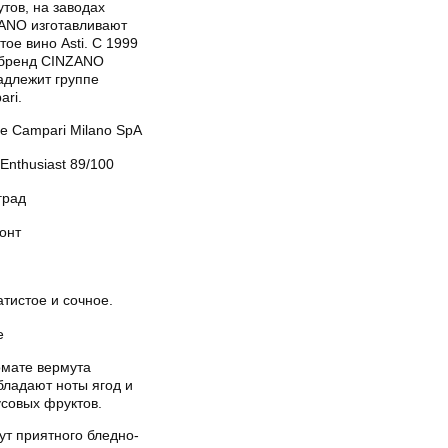
тов, на заводах
ANO изготавливают
тое вино Asti. С 1999
 бренд CINZANO
адлежит группе
ari.
e Campari Milano SpA
Enthusiast 89/100
град
онт
тистое и сочное.
е
омате вермута
бладают ноты ягод и
усовых фруктов.
ут приятного бледно-