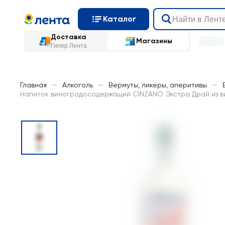
Каталог
Доставка
Магазины
Гипер Лента
Главная
—
Алкоголь
—
Вермуты, ликеры, аперитивы
—
Напиток виноградосодержащий CINZANO Экстра Драй из ви