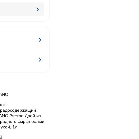
ANO
ток
градосодержащий
ANO Экстра Драй из
градного сырья белый
ухой, 1л
й