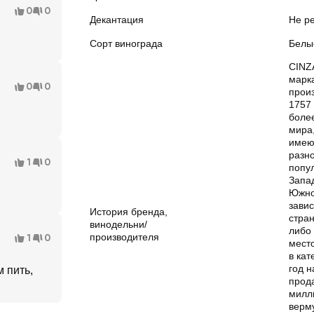
0
0
Декантация
Не р
Сорт винограда
Белы
CINZ
марк
0
0
прои
1757 
более
мира
имею
разн
1
0
попу
Запа
Южно
завис
История бренда,
стра
винодельни/
либо 
производителя
1
0
мест
в кат
год 
 пить,
прод
милл
верм