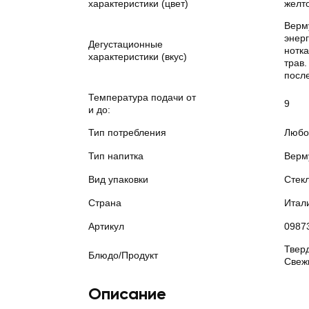
характеристики (цвет)
желто
Верм
энер
Дегустационные
нотк
характеристики (вкус)
трав
посл
Температура подачи от
9
и до:
Тип потребления
Любо
Тип напитка
Верму
Вид упаковки
Стек
Страна
Итал
Артикул
0987
Твер
Блюдо/Продукт
Свеж
Описание