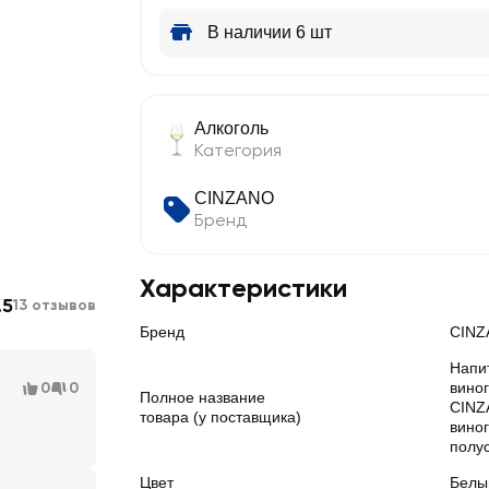
В наличии 6 шт
Алкоголь
Категория
CINZANO
Бренд
Характеристики
.5
13 отзывов
Бренд
CINZ
Напи
0
0
вино
Полное название
CINZ
товара (у поставщика)
вино
полус
Цвет
Белы