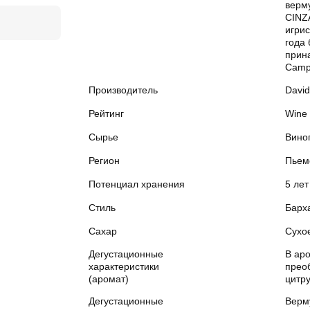
верму
CINZ
игрис
года
прин
Camp
Производитель
David
Рейтинг
Wine 
Сырье
Вино
Регион
Пьем
Потенциал хранения
5 лет
Стиль
Барха
Сахар
Сухо
Дегустационные
В ар
характеристики
прео
(аромат)
цитр
Дегустационные
Верм