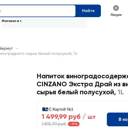
Найти
Акции
Магазин в г.
Вермут
—
ноградного сырья белый полусухой, 1л
Напиток виноградосодер
CINZANO Экстра Драй из в
сырья белый полусухой
,
1L
С Картой №1
1 499,99 руб /
шт
В к
1 815,79 руб
-17%