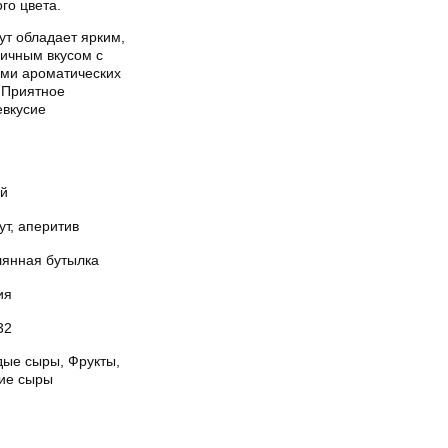
го цвета.
ут обладает ярким,
гичным вкусом с
ами ароматических
. Приятное
евкусие
й
т, аперитив
лянная бутылка
ия
32
дые сыры, Фрукты,
ие сыры