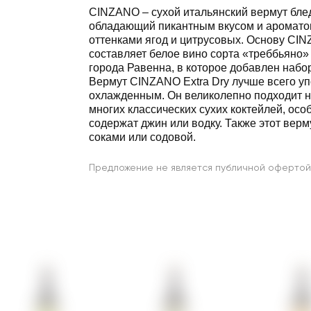
CINZANO – сухой итальянский вермут блед
обладающий пикантным вкусом и ароматом
оттенками ягод и цитрусовых. Основу CIN
составляет белое вино сорта «треббьяно» 
города Равенна, в которое добавлен набор
Вермут CINZANO Extra Dry лучше всего у
охлажденным. Он великолепно подходит н
многих классических сухих коктейлей, осо
содержат джин или водку. Также этот верм
соками или содовой.
Предложение не является публичной офертой