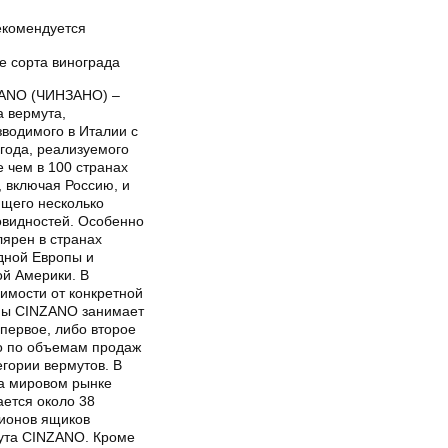
екомендуется
е сорта винограда
ANO (ЧИНЗАНО) –
а вермута,
зводимого в Италии с
года, реализуемого
 чем в 100 странах
, включая Россию, и
щего несколько
овидностей. Особенно
лярен в странах
дной Европы и
й Америки. В
имости от конкретной
ны CINZANO занимает
первое, либо второе
о по объемам продаж
егории вермутов. В
на мировом рынке
ается около 38
ионов ящиков
ута CINZANO. Кроме