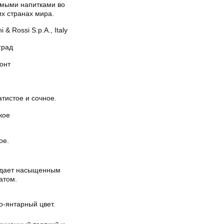
мыми напитками во
х странах мира.
i & Rossi S.p.A., Italy
град
онт
тистое и сочное.
кое
ое.
дает насыщенным
атом.
о-янтарный цвет.