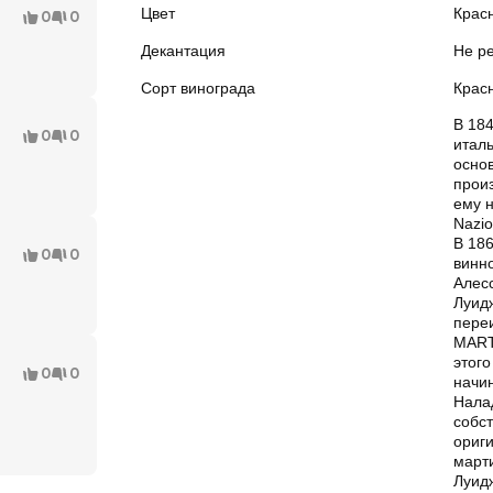
Цвет
Крас
0
0
Декантация
Не р
Сорт винограда
Крас
В 184
0
0
итал
осно
произ
ему н
Nazio
В 186
0
0
винно
Алес
Луид
пере
MARTI
этог
0
0
начин
Нала
собс
ориги
март
Луид