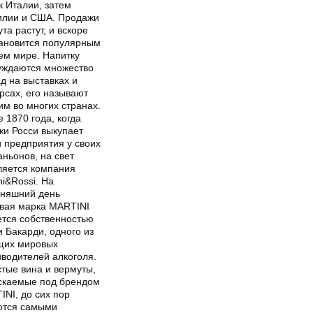
к Италии, затем
илии и США. Продажи
та растут, и вскоре
тановится популярным
ем мире. Напитку
уждаются множество
д на выставках и
рсах, его называют
м во многих странах.
 1870 года, когда
жи Росси выкупает
 предприятия у своих
ньонов, на свет
ляется компания
ni&Rossi. На
дняшний день
овая марка MARTINI
ется собственностью
 Бакарди, одного из
щих мировых
зводителей алкоголя.
стые вина и вермуты,
скаемые под брендом
NI, до сих пор
ются самыми