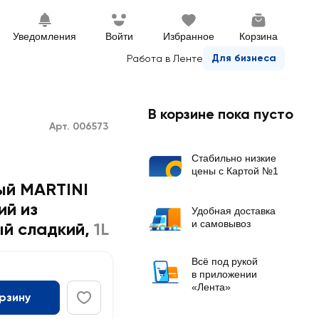
Уведомления
Войти
Избранное
Корзина
Для бизнеса
Работа в Ленте
В корзине пока пусто
Арт. 006573
Стабильно низкие
цены с Картой №1
ый MARTINI
й из
Удобная доставка
и самовывоз
ый сладкий
,
1L
Всё под рукой
в приложении
«Лента»
орзину