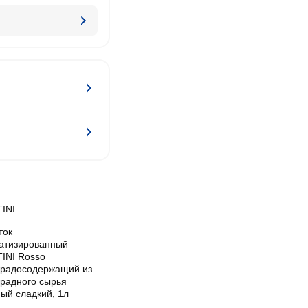
INI
ток
атизированный
INI Rosso
градосодержащий из
градного сырья
ый сладкий, 1л