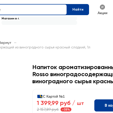
Найти
Акции
Магазин в г.
Вермут
—
ржащий из виноградного сырья красный сладкий, 1л
Напиток ароматизированн
Rosso виноградосодержащи
виноградного сырья красн
С Картой №1
1 399,99 руб /
шт
В к
2 157,89 руб
-35%