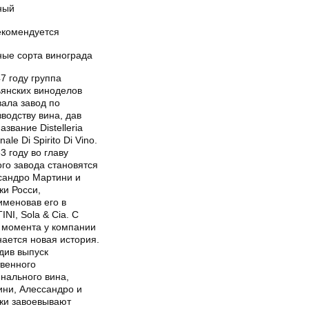
ный
екомендуется
ные сорта винограда
7 году группа
ьянских виноделов
вала завод по
водству вина, дав
азвание Distelleria
nale Di Spirito Di Vino.
3 году во главу
го завода становятся
сандро Мартини и
жи Росси,
именовав его в
NI, Sola & Cia. С
о момента у компании
ается новая история.
див выпуск
твенного
нального вина,
ини, Алессандро и
жи завоевывают