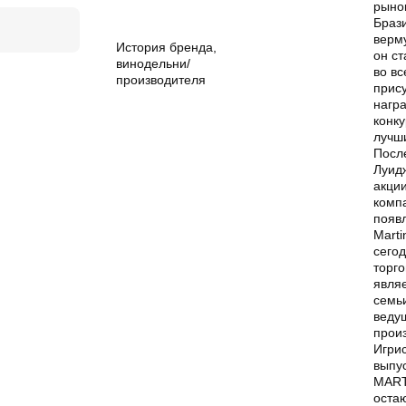
рыно
Браз
верму
История бренда,
он с
винодельни/
во вс
производителя
прис
награ
конку
лучши
После
Луид
акции
компа
появ
Marti
сего
торг
явля
семьи
веду
прои
Игри
выпу
MARTI
оста