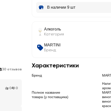
В наличии 9 шт
Алкоголь
Категория
MARTINI
Бренд
Характеристики
8
30 отзывов
Бренд
MART
Напи
0
0
аром
Полное название
MART
товара (у поставщика)
вино
вино
красн