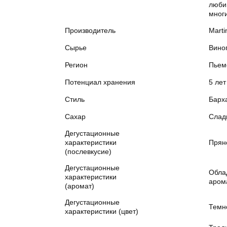
люби
многи
Производитель
Martin
Сырье
Вино
Регион
Пьем
Потенциал хранения
5 лет
Стиль
Барха
Сахар
Слад
Дегустационные
характеристики
Прян
(послевкусие)
Дегустационные
Обла
характеристики
аром
(аромат)
Дегустационные
Темн
характеристики (цвет)