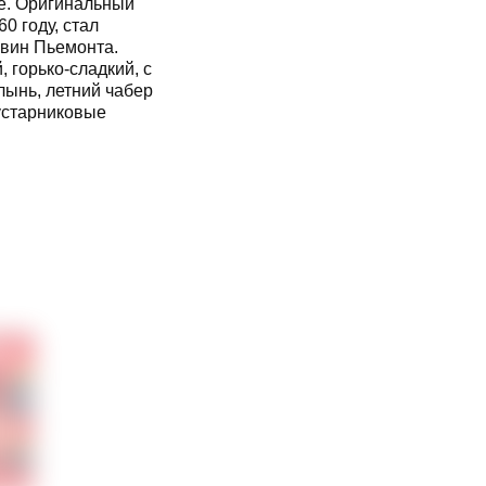
е. Оригинальный
0 году, стал
вин Пьемонта.
 горько-сладкий, с
лынь, летний чабер
кустарниковые