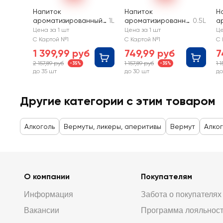
Напиток
Напиток
Н
ароматизированный
1L
ароматизированны
0.5L
а
MARTINI Fiero сладкий
й MARTINI Fiero
й
Цена за 1 шт
Цена за 1 шт
Це
сладкий
к
С Картой №1
С Картой №1
С 
1 399,99 руб
749,99 руб
7
2 157,89 руб
1 157,89 руб
1 
-35%
-35%
до 35 шт
до 30 шт
до
Другие категории с этим товаром
Алкоголь
Вермуты, ликеры, аперитивы
Вермут
Алко
О компании
Покупателям
Информация
Забота о покупателях
Вакансии
Программа лояльнос