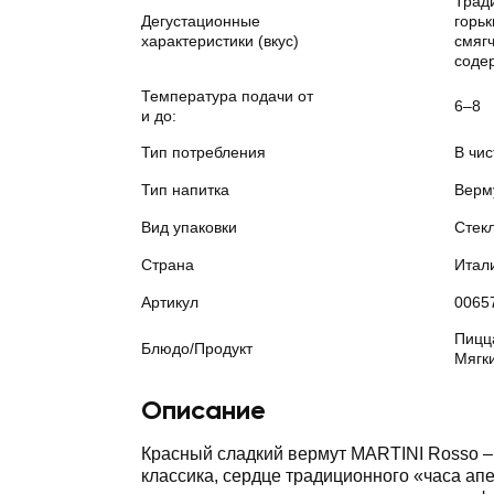
Трад
Дегустационные
горьк
характеристики (вкус)
смягч
соде
Температура подачи от
6–8
и до:
Тип потребления
В чис
Тип напитка
Верму
Вид упаковки
Стек
Страна
Итал
Артикул
0065
Пицц
Блюдо/Продукт
Мягк
Описание
Красный сладкий вермут MARTINI Rosso 
классика, сердце традиционного «часа ап