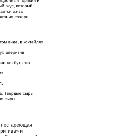
иционный терпкий и
ий вкус, который
ается из-за
ржания сахара.
том виде, в коктейлях
т, аперитив
лянная бутылка
ия
73
а, Твердые сыры,
ие сыры
– нестареющая
еритива» и