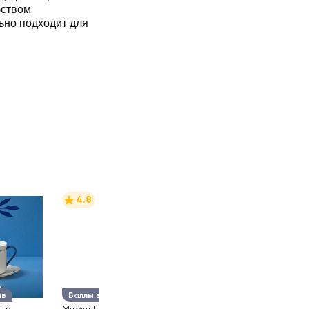
бством
ьно подходит для
4.8
ыв
Баллы за отзыв