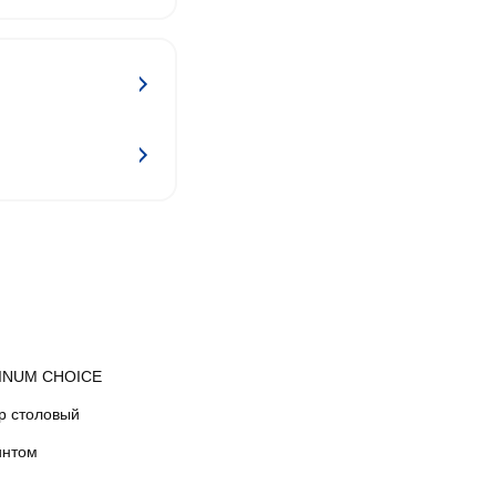
INUM CHOICE
р столовый
интом