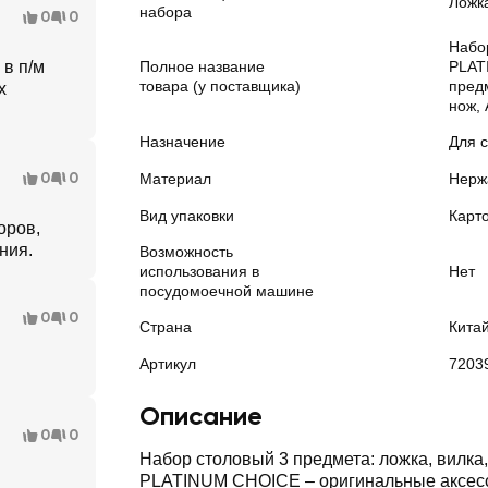
Ложка
набора
0
0
Набо
 в п/м
Полное название
PLAT
товара (у поставщика)
предм
х
нож, 
Назначение
Для 
0
0
Материал
Нерж
Вид упаковки
Карт
оров,
ния.
Возможность
использования в
Нет
посудомоечной машине
0
0
Страна
Кита
Артикул
7203
Описание
0
0
Набор столовый 3 предмета: ложка, вилка,
PLATINUM CHOICE – оригинальные аксесс