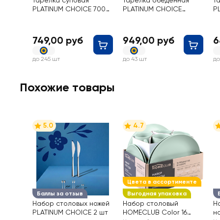
Тарелка суповая
Тарелка обеденная
Т
PLATINUM CHOICE 700
PLATINUM CHOICE
P
мл
Листочки, 27 см
с
749,00 руб
949,00 руб
6
до 245 шт
до 43 шт
до
Похожие товары
5.0
4.7
Цвета в ассортименте
Баллы за отзыв
Выгодная упаковка
Набор столовых ножей
Набор столовый
Н
PLATINUM CHOICE 2 шт
HOMECLUB Color 16
н