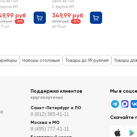
omfort,
нержавеющая сталь,
на за 1 шт
Цена за 1 шт
ержавеющая
Арт. SD-k1
Картой №1
С Картой №1
таль Арт. SD-k2
49,99 руб
349,99 руб
5,78 руб
557,89 руб
-52%
-37%
 11 шт
до 13 шт
приборы
Наборы столовые
Товары до 99 рублей
Товары дл
Поддержка клиентов
Мы в соцс
круглосуточно
Санкт-Петербург и ЛО
ти
8 (812) 385-41-11
Скачайте 
Москва и МО
8 (495) 777-41-11