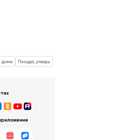
я дома
Посуда, утварь
етях
приложение