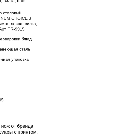
, вилка, нож
р столовый
INUM CHOICE 3
ета: ложка, вилка,
Арт. TR-9915
сервировки блюд
авеющая сталь
онная упаковка
й
95
 нож от бренда
уары с принтом.