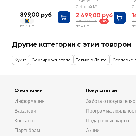
предметов, керамика,
C
Цена за 1 шт
Це
Арт. BC-N0102
н
С Картой №1
С 
с
899,00 руб
2 499,00 руб
1
3 684,20 руб
31
-32%
до 31 шт
до 4 шт
до
Другие категории с этим товаром
Кухня
Сервировка стола
Только в Ленте
Столовые 
О компании
Покупателям
Информация
Забота о покупателях
Вакансии
Программа лояльнос
Контакты
Подарочные карты
Партнёрам
Акции