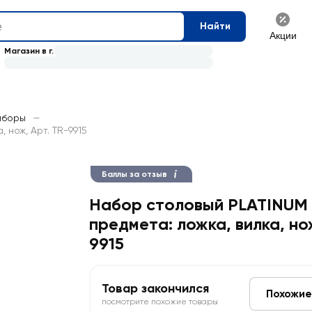
Найти
Акции
Магазин в г.
иборы
—
 нож, Арт. TR-9915
Баллы за отзыв
Набор столовый PLATINUM
предмета: ложка, вилка, но
9915
Товар закончился
Похожие
посмотрите похожие товары