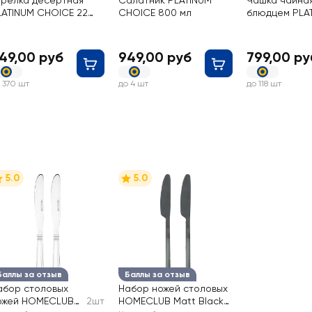
арелка десертная
Салатник PLATINUM
Чашка чайная
LATINUM CHOICE 22
CHOICE 800 мл
блюдцем PLA
м
CHOICE 250 
49,00 руб
949,00 руб
799,00 ру
 370 шт
до 4 шт
до 118 шт
5.0
5.0
Баллы за отзыв
Баллы за отзыв
абор столовых
Набор ножей столовых
ожей HOMECLUB
2шт
HOMECLUB Matt Black,