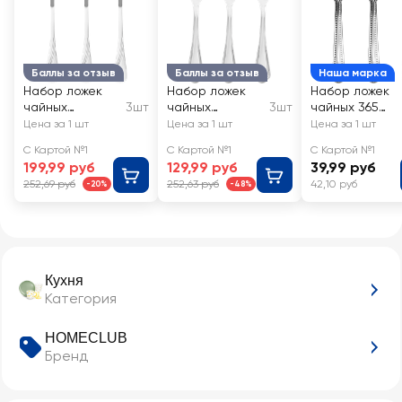
Баллы за отзыв
Баллы за отзыв
Наша марка
Набор ложек
Набор ложек
Набор ложек
чайных
3шт
чайных
3шт
чайных 365
HOMECLUB Line
HOMECLUB
ДНЕЙ
Цена за 1 шт
Цена за 1 шт
Цена за 1 шт
нержавеющая
Comfort,
нержавеющая
С Картой №1
С Картой №1
С Картой №1
сталь Арт. SD-
нержавеющая
сталь LEN-
199,99 руб
129,99 руб
39,99 руб
ts4
сталь Арт. SD-
160901
252,69 руб
252,63 руб
42,10 руб
-20%
-48%
ts2
Кухня
Категория
HOMECLUB
Бренд