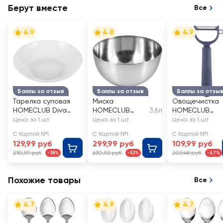
Берут вместе
Все
4.9
4.8
4.9
Баллы за отзыв
Баллы за отзыв
Баллы за отзы
Тарелка суповая
Миска
Овощечистка
HOMECLUB Diva
HOMECLUB
3,6л
HOMECLUB
20см, стекло, Арт.
d=24см,
Ordinario,
Цена за 1 шт
Цена за 1 шт
Цена за 1 шт
NMQP80T
нержавеющая
нержавеющая
С Картой №1
С Картой №1
С Картой №1
сталь, 3.6л Арт.
сталь, пластик
129,99 руб
299,99 руб
109,99 руб
14767
210,59 руб
630,53 руб
209,48 руб
-38%
-52%
-47%
Похожие товары
Все
4.7
4.9
4.7