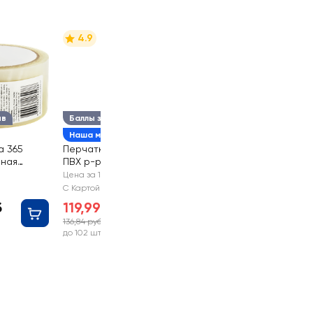
4.9
ыв
Баллы за отзыв
Наша марка
а 365
Перчатки ЛЕНТА с
чная
ПВХ р-р 18/20
5пар
Цена за 1 шт
С Картой №1
б
119,99 руб
136,84 руб
-12%
до 102 шт