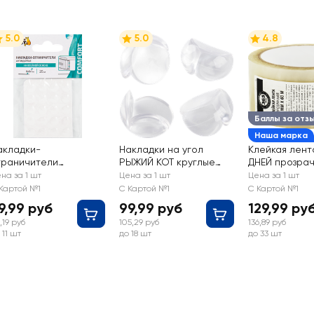
5.0
5.0
4.8
Баллы за отз
Наша марка
акладки-
Накладки на угол
Клейкая лент
граничители
РЫЖИЙ КОТ круглые
ДНЕЙ прозра
нтиударные РЫЖИЙ
прозрачные,
48мм, 60м
на за 1 шт
Цена за 1 шт
Цена за 1 шт
ОТ на клейкой
крепление –
Картой №1
С Картой №1
С Картой №1
нове, Арт. 103692,
двухсторонний скотч,
9,99 руб
99,99 руб
129,99 ру
0шт
Арт. 103688, 4шт
,19 руб
105,29 руб
136,89 руб
 11 шт
до 18 шт
до 33 шт