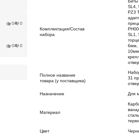
Биты
SL4, 
PZ3 T
адап
0
0
прец
Комплектация/Состав
РН00
набора
SL1, 
торце
0
0
6мм,
10мм
крепл
отвер
Набо
Полное название
31 пр
товара (у поставщика)
отвер
Назначение
Для 
Карбо
вана
Материал
стал
терм
Цвет
Черн