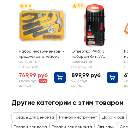
4.6
5.0
Набор инструментов 17
Отвертка PARK с
Н
предметов, в кейсе
набором бит, 59
м
Арт. LTT-001
предметов, Арт. 8606
S
Цена за 1 шт
Цена за 1 шт
Це
п
С Картой №1
С Картой №1
С 
13
749,99 руб
899,99 руб
6
1 156,85 руб
947,39 руб
71
-35%
до 4 шт
до 4 шт
до
Другие категории с этим товаром
Товары для ремонта
Ручной инструмент
Дача и сад
Товары для дома
Товары для ремонта
Для дачи
Сад