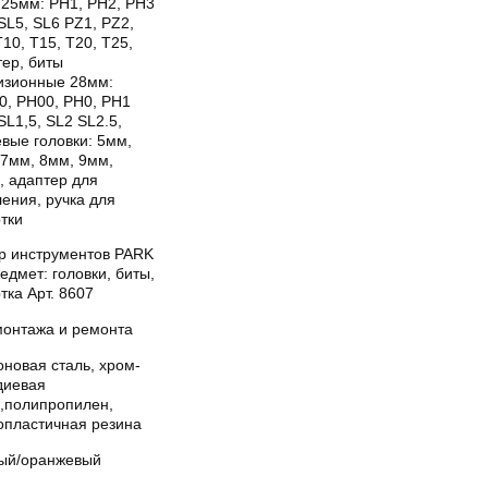
 25мм: PН1, PH2, PH3
SL5, SL6 PZ1, PZ2,
10, T15, T20, T25,
тер, биты
изионные 28мм:
0, PH00, PH0, PH1
SL1,5, SL2 SL2.5,
вые головки: 5мм,
 7мм, 8мм, 9мм,
, адаптер для
ения, ручка для
тки
р инструментов PARK
едмет: головки, биты,
тка Арт. 8607
монтажа и ремонта
новая сталь, хром-
диевая
ь,полипропилен,
опластичная резина
ый/оранжевый