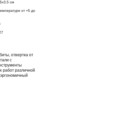
5х3,5 см
температуре от +5 до
й
27
биты, отвертка от
тали с
нструменты
х работ различной
 эргономичный