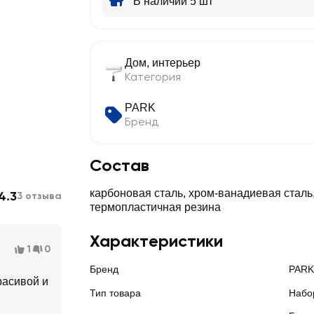
В наличии 5 шт
Дом, интерьер
Категория
PARK
Бренд
Состав
карбоновая сталь, хром-ванадиевая сталь
4.3
3 отзыва
термопластичная резина
Характеристики
1
0
Бренд
PARK
расивой и
Тип товара
Набо