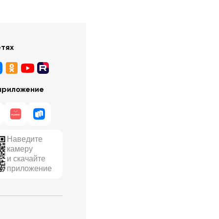
етях
приложение
Наведите
камеру
и скачайте
приложение