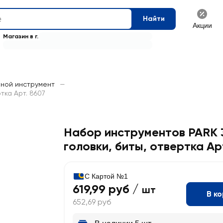
Найти
Акции
Магазин в г.
чной инструмент
—
тка Арт. 8607
Набор инструментов PARK 3
головки, биты, отвертка Ар
С Картой №1
619,99 руб /
шт
В к
652,69 руб