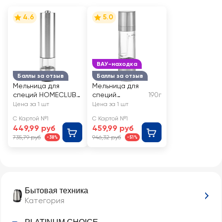
4.6
5.0
ВАУ-находка
Баллы за отзыв
Баллы за отзыв
Мельница для
Мельница для
специй HOMECLUB
специй
190г
электрическая Арт.
PLATINUM
Цена за 1 шт
Цена за 1 шт
KDL-511
CHOICE 20см
С Картой №1
С Картой №1
449,99 руб
459,99 руб
735,79 руб
946,32 руб
-38%
-51%
Бытовая техника
Категория