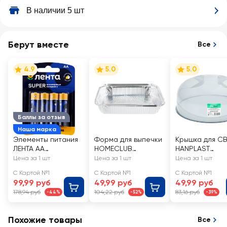
В наличии 5 шт
Берут вместе
Все
4.9
5.0
5.0
Баллы за отзыв
Наша марка
Элементы питания
Форма для выпечки
Крышка для С
ЛЕНТА АА
HOMECLUB
HANPLAST
алкалиновый Арт.
23х17x4,5см,
24,5х24,5х10,5с
Цена за 1 шт
Цена за 1 шт
Цена за 1 шт
ALR604, 4шт
алюминиевая
прозрачная
С Картой №1
С Картой №1
С Картой №1
фольга, Арт. NF-f5
99,99 руб
49,99 руб
49,99 руб
178,94 руб
104,22 руб
83,16 руб
-44%
-52%
-39%
Похожие товары
Все