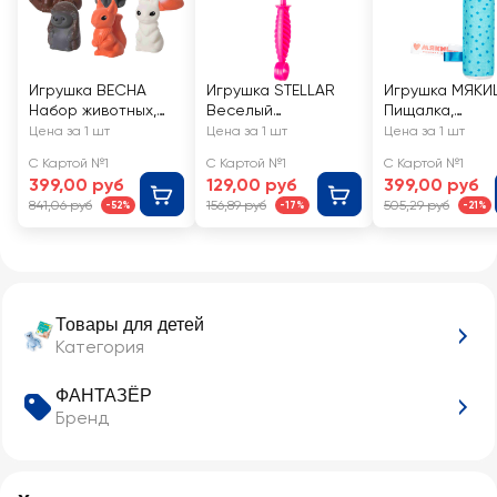
Игрушка ВЕСНА
Игрушка STELLAR
Игрушка МЯК
Набор животных,
Веселый
Пищалка,
многоцветная, в
молоточек Арт.
развивающая, 
Цена за 1 шт
Цена за 1 шт
Цена за 1 шт
ассортименте
01362
ассортименте
С Картой №1
С Картой №1
С Картой №1
399,00 руб
129,00 руб
399,00 руб
841,06 руб
156,89 руб
505,29 руб
-52%
-17%
-21%
Товары для детей
Категория
ФАНТАЗЁР
Бренд