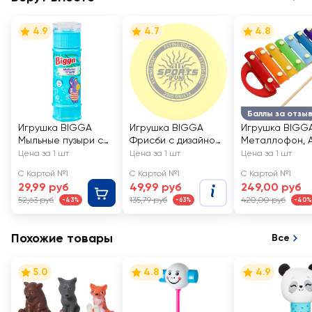
4.9
4.7
4.8
Баллы за отзы
Игрушка BIGGA
Игрушка BIGGA
Игрушка BIGG
Мыльные пузыри с
Фрисби с дизайном
Металлофон, А
лабиринтом на
23см
YJ080250122
Цена за 1 шт
Цена за 1 шт
Цена за 1 шт
крышке, 55мл, Арт.
С Картой №1
С Картой №1
С Картой №1
BB258
29,99 руб
49,99 руб
249,00 руб
52,63 руб
135,79 руб
420,00 руб
-43%
-63%
-40%
Похожие товары
Все
5.0
4.8
4.9