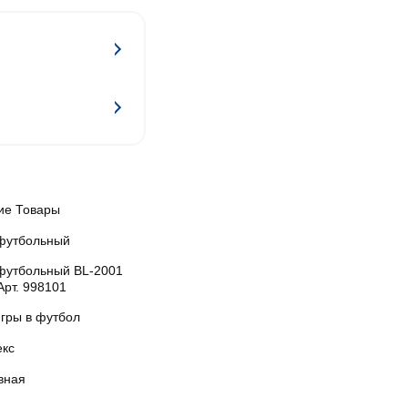
ие Товары
футбольный
футбольный BL-2001
 Арт. 998101
игры в футбол
екс
вная