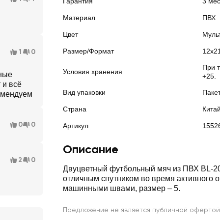
Гарантия
3 ме
Материал
ПВХ
Цвет
Муль
Размер/Формат
12х2
1
0
При 
Условия хранения
ные
+25.
 и всё
Вид упаковки
Паке
омендуем
Страна
Кита
0
0
Артикул
1552
Описание
2
0
Двуцветный футбольный мяч из ПВХ BL-20
отличным спутником во время активного 
машинными швами, размер – 5.
Предложение не является публичной офертой