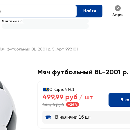
Найти
Акции
Магазин в г.
яч футбольный BL-2001 р. 5, Арт. 998101
Мяч футбольный BL-2001 р. 
С Картой №1
499,99 руб /
шт
В к
683,16 руб
-26%
В наличии 16 шт