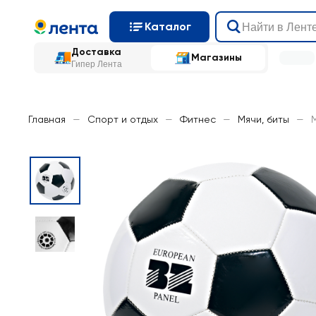
Каталог
Доставка
Магазины
Гипер Лента
Главная
—
Спорт и отдых
—
Фитнес
—
Мячи, биты
—
М