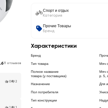
Спорт и отдых
Категория
Прочие Товары
Бренд
Характеристики
Бренд
Проч
.6
11 отзывов
Тип товара
Мяч 
Полное название
Мяч 
товара (у поставщика)
р. 5,
0
2
Назначение
Для 
Пол потребителя
Унис
Тип конструкции
Наду
1
1