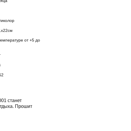
сяца
тиколор
1х22см
температуре от +5 до
т
й
62
01 станет
отдыха. Прошит