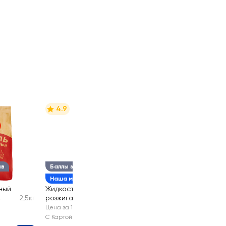
4.9
ыв
Баллы за отзыв
Наша марка
ный
Жидкость для
2,5кг
розжига ЛЕНТА
0,5л
Цена за 1 шт
С Картой №1