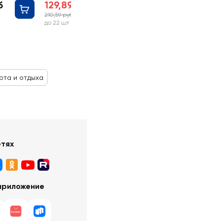
б
129,89 руб
210,59 руб
-38%
до 22 шт
рта и отдыха
етях
приложение