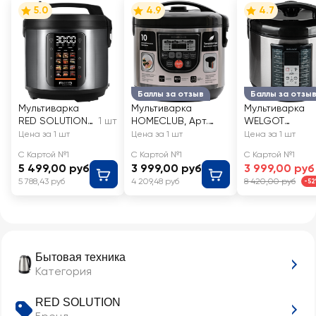
5.0
4.9
4.7
Баллы за отзыв
Баллы за отзы
Мультиварка
Мультиварка
Мультиварка
RED SOLUTION
1 шт
HOMECLUB, Арт.
WELGOT
электронная
MC-12
керамическая
Цена за 1 шт
Цена за 1 шт
Цена за 1 шт
сенсорная,
чаша 5л, 16
С Картой №1
С Картой №1
С Картой №1
860Вт, Арт.
программ, Арт.
5 499,00 руб
3 999,00 руб
3 999,00 руб
M4100
MUM3
5 788,43 руб
4 209,48 руб
8 420,00 руб
-5
Бытовая техника
Категория
RED SOLUTION