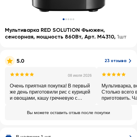
Мультиварка RED SOLUTION Фьюжен,
сенсорная, мощность 860Вт, Арт. M4310
,
1шт
5.0
23 отзыва
08 июля 2026
Очень приятная покупка! В первый
Мультиварка, 
же день приготовили рис с курицей
Столько всего 
и овощами, кашу гречневую с
приготовить. 
отложенным стартом — всё по
на 5 литров. Да
книге рецептов, которая идёт в
лента с хороше
Вы можете оставить отзыв после покупки
комплекте. Оба блюда удались на
готовила, тольк
славу! Сама мультиварка очень
Надеюсь будет
симпатичная. Дисплей яркий. Легко
вкусными блюд
моется.
надеюсь что ф