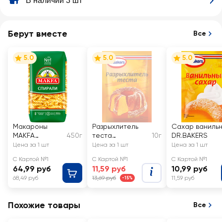
В наличии 3 шт
Берут вместе
Все
5.0
5.0
5.0
Макароны
Разрыхлитель
Сахар ваниль
MAKFA
450г
теста
10г
DR.BAKERS
Спирали
DR.BAKERS
Цена за 1 шт
Цена за 1 шт
Цена за 1 шт
высший сорт
С Картой №1
С Картой №1
С Картой №1
64,99 руб
11,59 руб
10,99 руб
68,49 руб
13,69 руб
11,59 руб
-15%
Похожие товары
Все