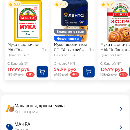
5.0
4.7
4.9
Баллы за отзыв
Наша марка
Мука пшеничная
Мука пшеничная
Мука пшеничн
MAKFA
2кг
ЛЕНТА высший
1кг
MAKFA Экстра
хлебопекарная
сорт
хлебопекарна
Цена за 1 шт
Цена за 1 шт
Цена за 1 шт
высший сорт
для воздушной
С Картой №1
С Картой №1
С Картой №1
выпечки
119,99 руб
54,99 руб
139,99 руб
152,69 руб
67,36 руб
168,42 руб
-21%
-18%
-16%
Макароны, крупы, мука
Категория
MAKFA