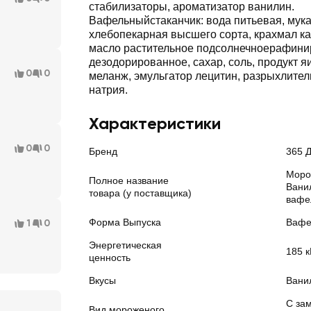
стабилизаторы, ароматизатор ванилин.
Вафельныйстаканчик: вода питьевая, мук
хлебопекарная высшего сорта, крахмал к
масло растительное подсолнечноерафин
дезодорированное, сахар, соль, продукт я
0
0
меланж, эмульгатор лецитин, разрыхлител
натрия.
Характеристики
0
0
Бренд
365 
Моро
Полное название
Вани
товара (у поставщика)
вафе
Форма Выпуска
Вафе
1
0
Энергетическая
185 к
ценность
Вкусы
Вани
С за
Вид мороженого