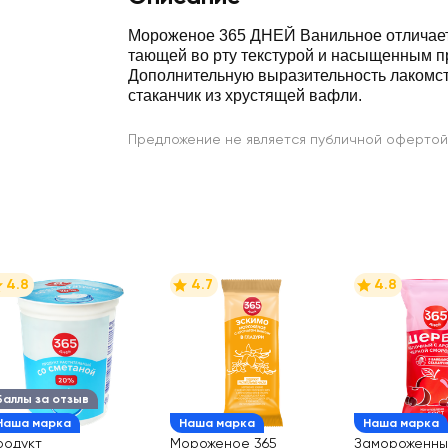
Мороженое 365 ДНЕЙ Ванильное отличает
тающей во рту текстурой и насыщенным п
Дополнительную выразительность лакомст
стаканчик из хрустящей вафли.
Предложение не является публичной офертой
4.8
4.7
4.8
Баллы за отзыв
Наша марка
Наша марка
Наша марка
родукт
Мороженое 365
Замороженны