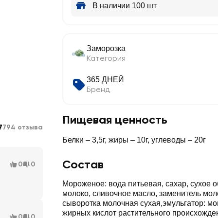
В наличии 100 шт
Заморозка
Категория
365 ДНЕЙ
Бренд
Пищевая ценность
7
794 отзыва
Белки – 3,5г, жиры – 10г, углеводы – 20г
Состав
0
0
Мороженое: вода питьевая, сахар, сухое 
молоко, сливочное масло, заменитель мол
сыворотка молочная сухая,эмульгатор: мо
жирных кислот растительного происхожде
0
0