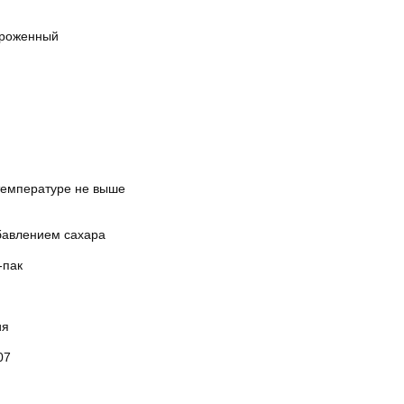
роженный
температуре не выше
бавлением сахара
-пак
ия
07