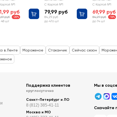
нильное 7,5%, без
змж, вафельный
ванильный 15%
Картой №1
С Картой №1
С Картой №1
мж, вафельный
стаканчик
змж, вафельн
1,99 руб
79,99 руб
69,99 руб
таканчик
стаканчик
,69 руб
84,29 руб
84,29 руб
-20%
-16%
 48 шт
до 476 шт
до 74 шт
ко в Ленте
Мороженое
Стаканчик
Сейчас сезон
Мороже
оженое
Поддержка клиентов
Мы в соцс
круглосуточно
Санкт-Петербург и ЛО
ти
8 (812) 385-41-11
Скачайте 
Москва и МО