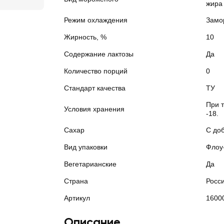
жира
Режим охлаждения
Замо
Жирность, %
10
Содержание лактозы
Да
Количество порций
0
Стандарт качества
ТУ
При 
Условия хранения
-18.
Сахар
С до
Вид упаковки
Флоу
Вегетарианские
Да
Страна
Росс
Артикул
1600
Описание