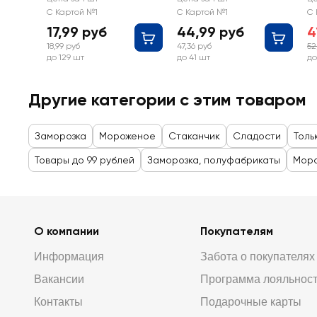
стаканчик 4%
вафельный
ва
С Картой №1
С Картой №1
С 
стаканчик
з
17,99 руб
44,99 руб
4
с
18,99 руб
47,36 руб
52
до 129 шт
до 41 шт
до
Другие категории с этим товаром
Заморозка
Мороженое
Стаканчик
Сладости
Толь
Товары до 99 рублей
Заморозка, полуфабрикаты
Мор
О компании
Покупателям
Информация
Забота о покупателях
Вакансии
Программа лояльнос
Контакты
Подарочные карты