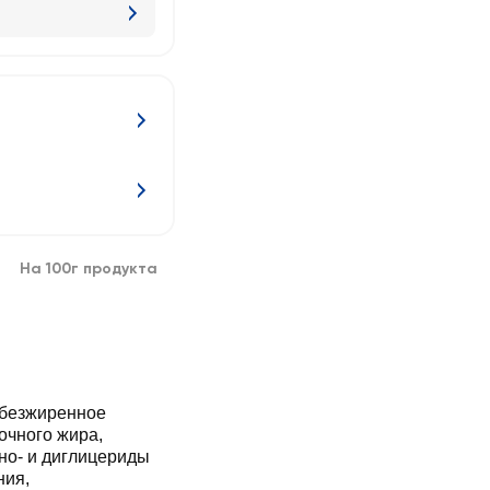
На 100г продукта
обезжиренное
очного жира,
но- и диглицериды
ния,