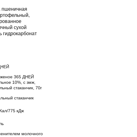
а пшеничная
артофельный,
ированное
ичный сухой
ь гидрокарбонат
ДНЕЙ
женое 365 ДНЕЙ
льное 10%, с змж,
льный стаканчик, 70г
льный стаканчик
Кал/775 кДж
ль
менителем молочного