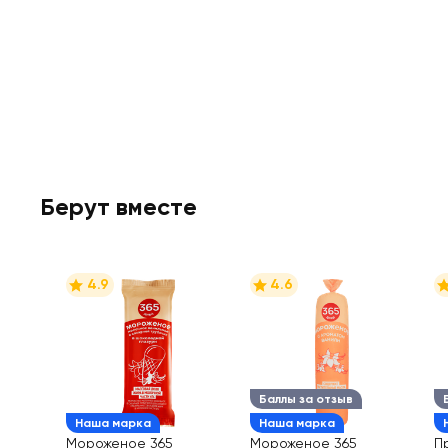
Берут вместе
4.9
4.6
Баллы за отзыв
Наша марка
Наша марка
Мороженое 365
Мороженое 365
П