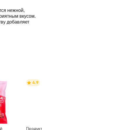
ся нежной,
риятным вкусом.
ву добавляет
4.9
й
Продукт йогуртный