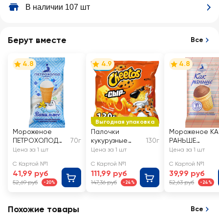
В наличии 107 шт
Берут вместе
Все
4.8
4.9
4.8
Выгодная упаковка
Мороженое
Палочки
Мороженое КА
ПЕТРОХОЛОД
70г
кукурузные
130г
РАНЬШЕ
Сливочное
CHEETOS/
Пломбир
Цена за 1 шт
Цена за 1 шт
Цена за 1 шт
ванильное 7,5%,
ЧИТОС со
шоколадный
С Картой №1
С Картой №1
С Картой №1
без змж,
вкусом сыра
15%, без змж,
41,99 руб
111,99 руб
39,99 руб
вафельный
вафельный
52,69 руб
147,36 руб
52,63 руб
-20%
-24%
-24%
стаканчик
стаканчик
Похожие товары
Все