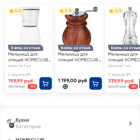
5.0
5.0
4.9
Баллы за отзыв
Баллы за отзыв
Баллы за отзы
Мельница для
Мельница для
Мельница для
специй HOMECLUB
специй HOMECLUB
специй HOME
стекло, металл,
Агафья, акация, Арт.
акрил Арт. LEN
Цена за 1 шт
Цена за 1 шт
Арт. 21SSGYMQ-2
WN12
170212/GV288
С Картой №1
С Картой №1
274R
1 199,00 руб
199,99 руб
339,99 руб
315,78 руб
526,39 руб
-36%
-35%
Кухня
Категория