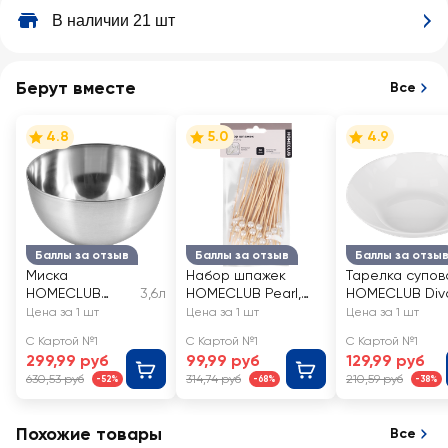
В наличии 21 шт
Берут вместе
Все
4.8
5.0
4.9
Баллы за отзыв
Баллы за отзыв
Баллы за отзы
Миска
Набор шпажек
Тарелка супов
HOMECLUB
3,6л
HOMECLUB Pearl,
HOMECLUB Div
d=24см,
бамбук, Арт. CP-12,
20см, стекло, А
Цена за 1 шт
Цена за 1 шт
Цена за 1 шт
нержавеющая
50шт
NMQP80T
С Картой №1
С Картой №1
С Картой №1
сталь, 3.6л Арт.
299,99 руб
99,99 руб
129,99 руб
14767
630,53 руб
314,74 руб
210,59 руб
-52%
-68%
-38%
Похожие товары
Все