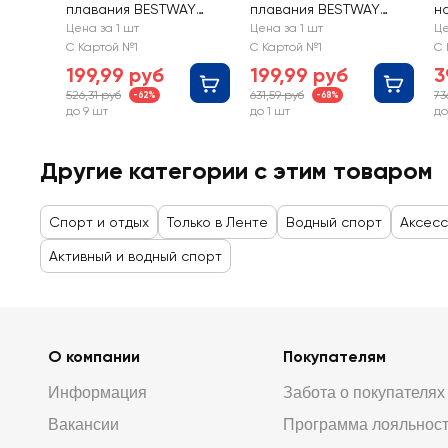
плавания BESTWAY
плавания BESTWAY
н
183х69см, цвета в
Модный 183х69см, с
Л
Цена за 1 шт
Цена за 1 шт
Це
ассортименте, с
ремкомплектом, Арт.
4
С Картой №1
С Картой №1
С 
ремкомплектом, Арт.
44033
199,99 руб
199,99 руб
3
44007
526,31 руб
631,59 руб
73
-62%
-68%
до 9 шт
до 1 шт
до
Другие категории с этим товаром
Спорт и отдых
Только в Ленте
Водный спорт
Аксесс
Активный и водный спорт
О компании
Покупателям
Информация
Забота о покупателях
Вакансии
Программа лояльнос