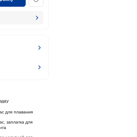
TWAY
ас для плавания
с, заплатка для
нта