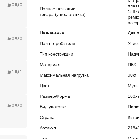
Матр
0
0
плав
Полное название
188х7
товара (у поставщика)
ремк
ассор
Назначение
Для 
0
0
Пол потребителя
Унис
Тип конструкции
Наду
Материал
ПВХ
1
1
Максимальная нагрузка
90кг
Цвет
Муль
Размер/Формат
188x
0
0
Вид упаковки
Поли
Страна
Кита
Артикул
2184
Тип
Матр