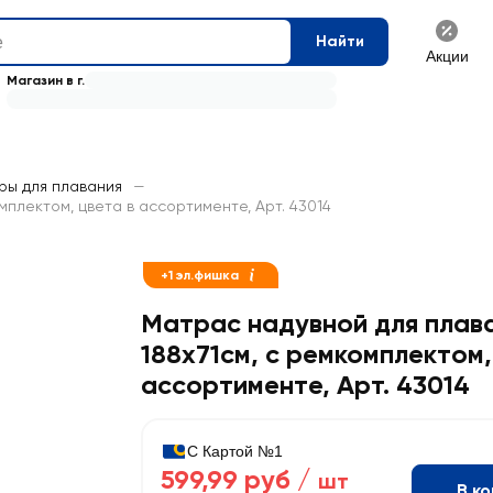
Найти
Акции
Магазин в г.
ры для плавания
—
плектом, цвета в ассортименте, Арт. 43014
+1 эл.фишка
Матрас надувной для плав
188х71см, с ремкомплектом,
ассортименте, Арт. 43014
С Картой №1
599,99 руб /
шт
В к