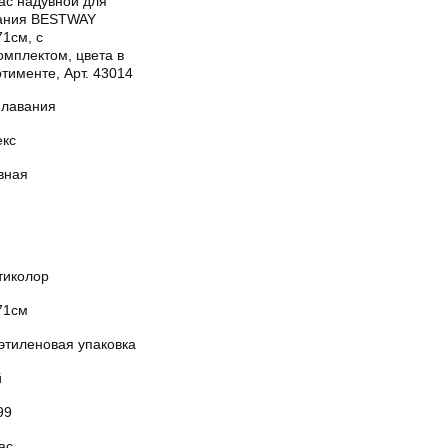
ас надувной для
ания BESTWAY
1см, с
омплектом, цвета в
тименте, Арт. 43014
плавания
екс
вная
тиколор
71см
этиленовая упаковка
й
99
ас