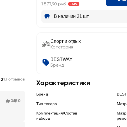
1 577,90 руб
-61%
В наличии 21 шт
Спорт и отдых
Категория
BESTWAY
Бренд
.2
13 отзывов
Характеристики
Бренд
BES
0
0
Тип товара
Матр
Комплектация/Состав
Матра
набора
ремо