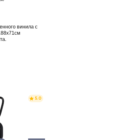
енного винила с
188х71см
та.
5.0