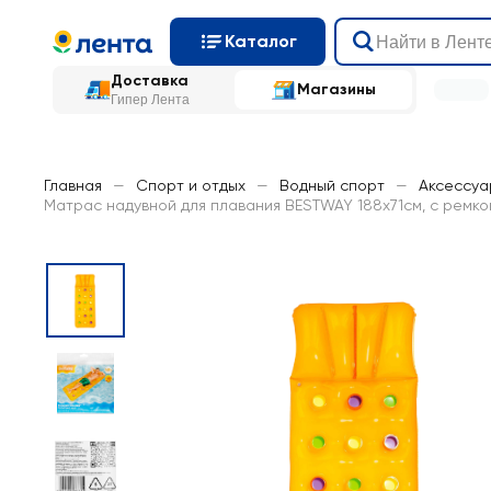
Каталог
Доставка
Магазины
Гипер Лента
Главная
—
Спорт и отдых
—
Водный спорт
—
Аксессуа
Матрас надувной для плавания BESTWAY 188х71см, с ремком