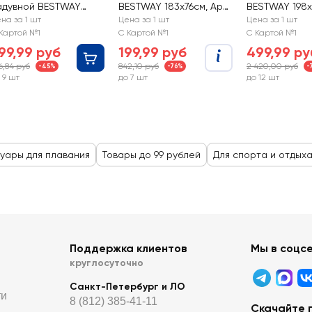
адувной BESTWAY
BESTWAY 183х76см, Арт.
BESTWAY 198х7
имон 183х69см, Арт.
44013
43550
на за 1 шт
Цена за 1 шт
Цена за 1 шт
4122
Картой №1
С Картой №1
С Картой №1
99,99 руб
199,99 руб
499,99 ру
6,84 руб
842,10 руб
2 420,00 руб
-45%
-76%
-
 9 шт
до 7 шт
до 12 шт
уары для плавания
Товары до 99 рублей
Для спорта и отдых
Поддержка клиентов
Мы в соцс
круглосуточно
Санкт-Петербург и ЛО
ти
8 (812) 385-41-11
Скачайте 