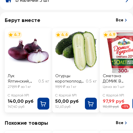
В наличии 5 шт
Берут вместе
Все
4.7
4.6
4.9
Лук
Огурцы
Сметана
Ялтинский,
0.5 кг
короткоплодн
0.5 кг
ДОМИК В
весовой
ые грунтовые,
ДЕРЕВНЕ 20%,
279,99 ₽ за 1 кг
99,99 ₽ за 1 кг
Цена за 1 шт
весовые
без змж
С Картой №1
С Картой №1
С Картой №1
140,00 руб
50,00 руб
97,99 руб
147,40 руб
52,63 руб
110,59 руб
-11%
Похожие товары
Все