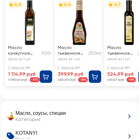
4.6
4.4
4.1
Масло
Масло
Масло
кунжутное
500г
тыквенное
250мл
тыквенное
KOTANYI
АРОМАТЫ
СЕКРЕТЫ
Цена за 1 шт
Цена за 1 шт
Цена за 1 шт
Gourmet
ЖИЗНИ
ПРИРОДЫ
С Картой №1
С Картой №1
С Картой №1
Grand Finesse
нерафиниро
нерафиниро
1 114,99 руб
399,99 руб
524,99 руб
нерафинирова
ванное
ванное
1 789,49 руб
630,59 руб
631,57 руб
-37%
-36%
-16%
нное
Масло, соусы, специи
Категория
KOTANYI