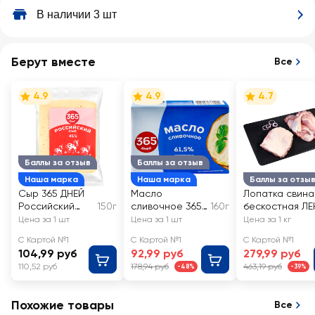
В наличии 3 шт
Берут вместе
Все
4.9
4.9
4.7
Баллы за отзыв
Баллы за отзыв
Наша марка
Наша марка
Баллы за отзы
Сыр 365 ДНЕЙ
Масло
Лопатка свина
Российский
150г
сливочное 365
160г
бескостная ЛЕ
45%, без змж
ДНЕЙ 61,5%, без
FRESH, весова
Цена за 1 шт
Цена за 1 шт
Цена за 1 кг
змж
С Картой №1
С Картой №1
С Картой №1
104,99 руб
92,99 руб
279,99 руб
110,52 руб
178,94 руб
463,19 руб
-48%
-39%
Похожие товары
Все