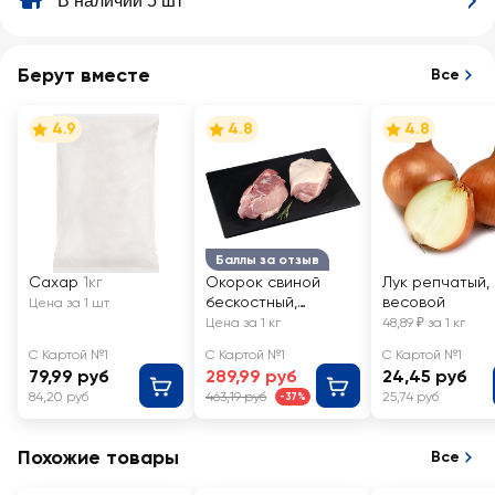
В наличии 5 шт
Берут вместе
Все
4.9
4.8
4.8
Баллы за отзыв
Сахар
1кг
Окорок свиной
Лук репчатый,
бескостный,
весовой
Цена за 1 шт
весовой
Цена за 1 кг
48,89 ₽ за 1 кг
С Картой №1
С Картой №1
С Картой №1
79,99 руб
289,99 руб
24,45 руб
84,20 руб
463,19 руб
25,74 руб
-37%
Похожие товары
Все