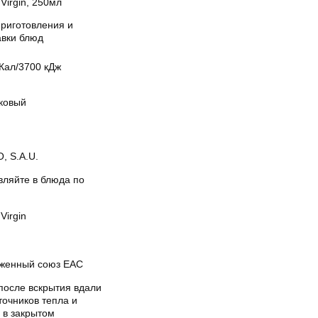
 Virgin, 250мл
приготовления и
авки блюд
Кал/3700 кДж
ковый
, S.A.U.
вляйте в блюда по
.
 Virgin
женный союз EAC
после вскрытия вдали
точников тепла и
 в закрытом