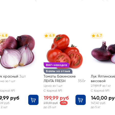
4.8
4.9
4.7
ВАУ-находка
Баллы за отзыв
ук красный
3шт
Томаты Бакинские
Лук Ялтинский
ЛЕНТА FRESH
350г
весовой
на за 1 шт
Цена за 1 шт
279,99 ₽ за 1 кг
Картой №1
С Картой №1
С Картой №1
9,99 руб
199,99 руб
140,00 ру
,69 руб
231,59 руб
147,40 руб
-13%
 2 шт
до 25 шт
до 5 кг