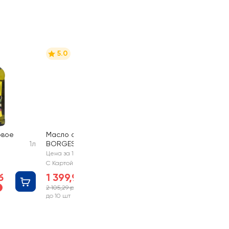
5.0
овое
Масло оливковое
1л
BORGES Extra Virgin
1л
Цена за 1 шт
С Картой №1
б
1 399,99 руб
2 105,29 руб
%
-33%
до 10 шт