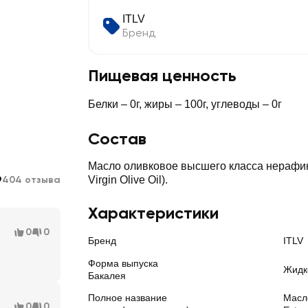
ITLV
Бренд
Пищевая ценность
Белки – 0г, жиры – 100г, углеводы – 0г
Состав
Масло оливковое высшего класса нерафин
9
404 отзыва
Virgin Olive Oil).
Характеристики
0
0
Бренд
ITLV
Форма выпуска
Жидк
Бакалея
Полное название
Масл
0
0