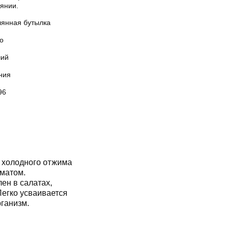
янии.
лянная бутылка
о
ий
ния
96
о холодного отжима
матом.
ен в салатах,
Легко усваивается
рганизм.