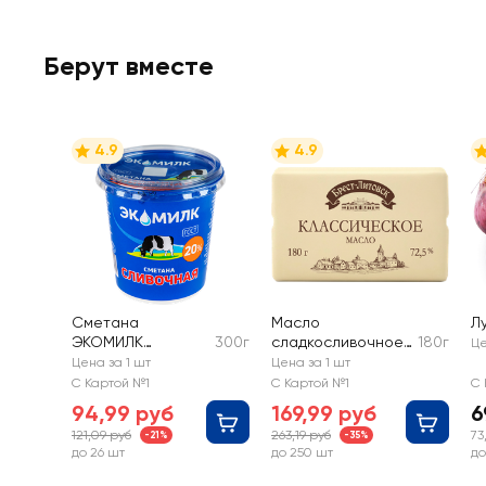
Берут вместе
4.9
4.9
Сметана
Масло
Л
ЭКОМИЛК
300г
сладкосливочное
180г
Це
Сливочная 20%,
БРЕСТ-ЛИТОВСК
Цена за 1 шт
Цена за 1 шт
без змж
Классическое
С Картой №1
С Картой №1
С 
несоленое 72,5%,
94,99 руб
169,99 руб
6
без змж
121,09 руб
263,19 руб
73
-21%
-35%
до 26 шт
до 250 шт
до