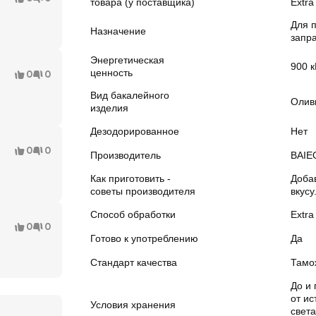
товара (у поставщика)
Extra
Для 
Назначение
запр
Энергетическая
900 к
ценность
0
0
Вид бакалейного
Олив
изделия
Дезодорированное
Нет
0
0
Производитель
BAIEO
Как приготовить -
Доба
советы производителя
вкусу
Способ обработки
Extra
0
0
Готово к употреблению
Да
Стандарт качества
Тамо
До и 
от ис
Условия хранения
света