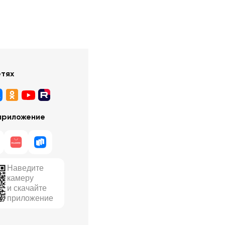
етях
приложение
Наведите
камеру
и скачайте
приложение