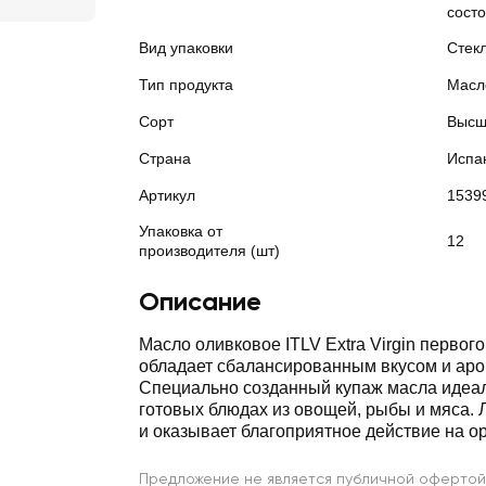
состо
Вид упаковки
Стек
Тип продукта
Масл
Сорт
Высш
Страна
Испа
Артикул
1539
Упаковка от
12
производителя (шт)
Описание
Масло оливковое ITLV Extra Virgin первог
обладает сбалансированным вкусом и аро
Специально созданный купаж масла идеал
готовых блюдах из овощей, рыбы и мяса. 
и оказывает благоприятное действие на о
Предложение не является публичной офертой