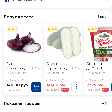
В наличии 10 шт
Берут вместе
Все
4.7
4.6
4.9
Лук
Огурцы
Сметана
Ялтинский,
0.5 кг
короткоплодн
0.5 кг
ДОМИК В
весовой
ые грунтовые,
ДЕРЕВНЕ 20%,
279,99 ₽ за 1 кг
79,99 ₽ за 1 кг
Цена за 1 шт
весовые
без змж
С Картой №1
С Картой №1
С Картой №1
140,00 руб
40,00 руб
97,99 руб
147,40 руб
52,63 руб
110,59 руб
-24%
-11%
Похожие товары
Все