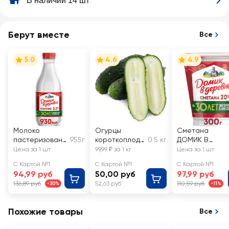
В наличии 14 шт
Берут вместе
Все
5.0
4.6
4.9
Молоко
Огурцы
Сметана
пастеризованн
955г
короткоплодн
0.5 кг
ДОМИК В
ое ДОМИК В
ые грунтовые,
ДЕРЕВНЕ 20%,
Цена за 1 шт
99,99 ₽ за 1 кг
Цена за 1 шт
ДЕРЕВНЕ 3,2%,
весовые
без змж
С Картой №1
С Картой №1
С Картой №1
без змж
94,99 руб
50,00 руб
97,99 руб
136,89 руб
52,63 руб
110,59 руб
-30%
-11%
Похожие товары
Все