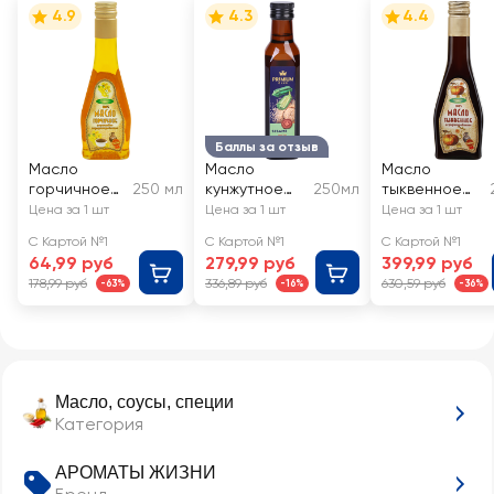
4.9
4.3
4.4
Баллы за отзыв
Масло
Масло
Масло
горчичное
250 мл
кунжутное
250мл
тыквенное
АРОМАТЫ
PREMIUM
АРОМАТЫ
Цена за 1 шт
Цена за 1 шт
Цена за 1 шт
ЖИЗНИ
CLUB
ЖИЗНИ
С Картой №1
С Картой №1
С Картой №1
нерафиниро
нерафиниро
нерафиниро
64,99 руб
279,99 руб
399,99 руб
ванное
ванное
ванное
178,99 руб
336,89 руб
630,59 руб
-63%
-16%
-36%
Масло, соусы, специи
Категория
АРОМАТЫ ЖИЗНИ