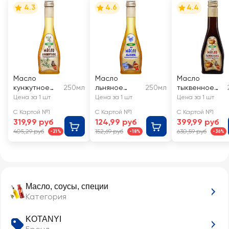
4.3
4.6
4.4
Масло
Масло
Масло
кунжутное
250мл
льняное
250мл
тыквенное
АРОМАТЫ
АРОМАТЫ
АРОМАТЫ
Цена за 1 шт
Цена за 1 шт
Цена за 1 шт
ЖИЗНИ
ЖИЗНИ
ЖИЗНИ
С Картой №1
С Картой №1
С Картой №1
нерафиниро
нерафиниро
нерафиниро
319,99 руб
124,99 руб
399,99 руб
ванное
ванное
ванное
405,29 руб
152,69 руб
630,59 руб
-21%
-18%
-36%
Масло, соусы, специи
Категория
KOTANYI