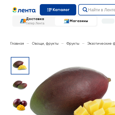
Каталог
Доставка
Магазины
Гипер Лента
Главная
—
Овощи, фрукты
—
Фрукты
—
Экзотические 