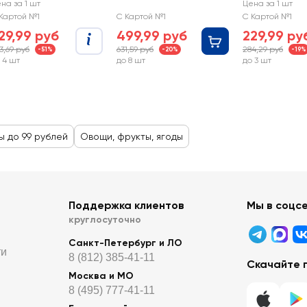
на за 1 шт
Цена за 1 шт
Картой №1
С Картой №1
С Картой №1
29,99 руб
499,99 руб
229,99 ру
3,69 руб
631,59 руб
284,29 руб
-51%
-20%
-19%
 4 шт
до 8 шт
до 3 шт
ы до 99 рублей
Овощи, фрукты, ягоды
Поддержка клиентов
Мы в соцс
круглосуточно
Санкт-Петербург и ЛО
ти
8 (812) 385-41-11
Скачайте 
Москва и МО
8 (495) 777-41-11