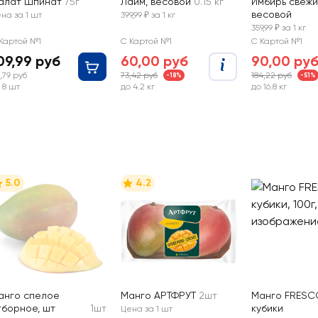
алат Шпинат
75г
Лайм, весовой
0.15 кг
Имбирь свежи
весовой
на за 1 шт
399,99 ₽ за 1 кг
359,99 ₽ за 1 кг
Картой №1
С Картой №1
С Картой №1
09,99 руб
60,00 руб
90,00 ру
5,79 руб
73,42 руб
184,22 руб
-18%
-51%
 8 шт
до 4.2 кг
до 16.8 кг
5.0
4.2
анго спелое
Манго АРТФРУТ
2шт
Манго FRESC
тборное, шт
1шт
кубики
Цена за 1 шт