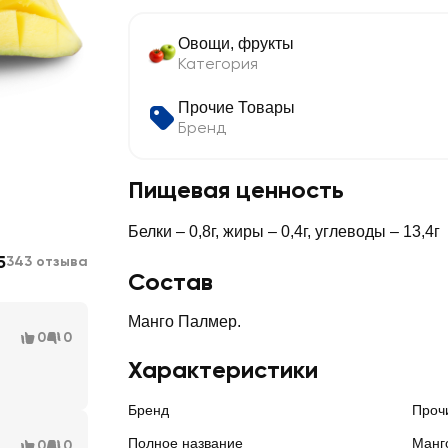
Овощи, фрукты
Категория
Прочие Товары
Бренд
Пищевая ценность
Белки – 0,8г, жиры – 0,4г, углеводы – 13,4г
5
343 отзыва
Состав
Манго Палмер.
0
0
Характеристики
Бренд
Проч
Полное название
Манг
0
0