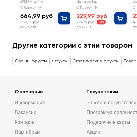
699,99 ₽ за 1 кг
Цена за 1 шт
Це
С Картой №1
С Картой №1
С 
664,99 руб
229,99 руб
2
700,05 руб
294,79 руб
47
-21%
до 26.6 кг
до 10 шт
до
Другие категории с этим товаром
Овощи, фрукты
Фрукты
Экзотические фрукты
Товар
О компании
Покупателям
Информация
Забота о покупателях
Вакансии
Программа лояльнос
Контакты
Подарочные карты
Партнёрам
Акции