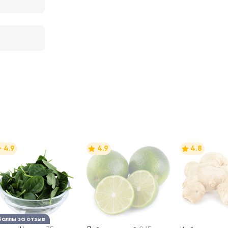
4.9
4.9
4.8
Баллы за отзыв