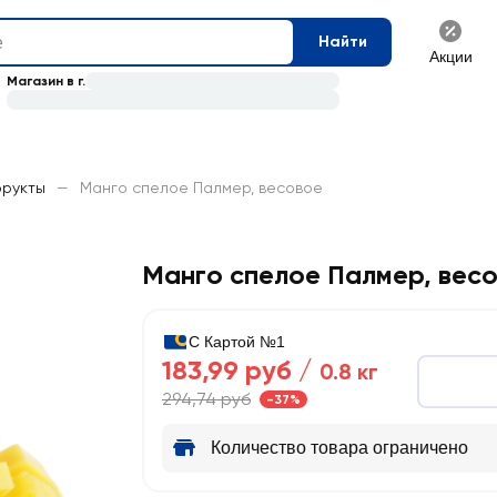
Найти
Акции
Магазин в г.
фрукты
—
Манго спелое Палмер, весовое
Манго спелое Палмер, вес
С Картой №1
183,99 руб /
0.8 кг
294,74 руб
-37%
Количество товара ограничено