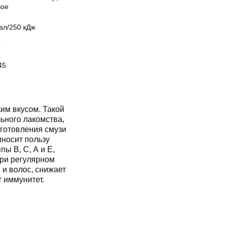
вое
ал/250 кДж
Т
45
им вкусом. Такой
ьного лакомства,
иготовления смузи
иносит пользу
пы В, С, А и Е,
При регулярном
 и волос, снижает
т иммунитет.