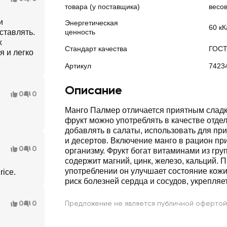
товара (у поставщика)
весо
и
Энергетическая
60 кК
ставлять.
ценность
х
Стандарт качества
ГОС
я и легко
Артикул
7423
Описание
0
0
Манго Палмер отличается приятным сладк
фрукт можно употреблять в качестве отдел
добавлять в салаты, использовать для пр
и десертов. Включение манго в рацион пр
0
0
организму. Фрукт богат витаминами из груп
содержит магний, цинк, железо, кальций. 
употреблении он улучшает состояние кожи
ice.
риск болезней сердца и сосудов, укрепляе
0
0
Предложение не является публичной офертой