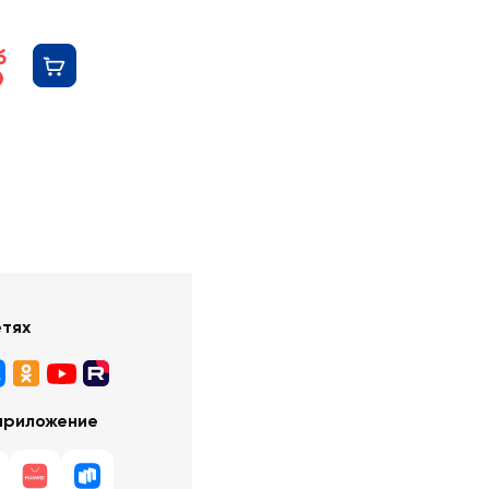
б
етях
приложение