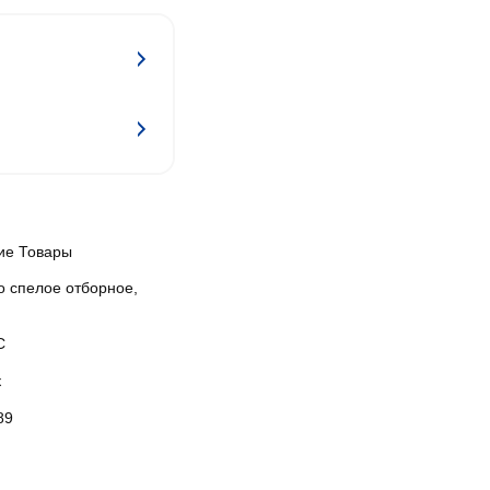
ие Товары
о спелое отборное,
С
к
89