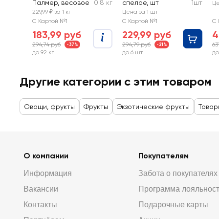
Палмер, весовое
0.8 кг
спелое, шт
1шт
Це
229,99 ₽ за 1 кг
Цена за 1 шт
С Картой №1
С Картой №1
С 
183,99 руб
229,99 руб
4
294,74 руб
294,79 руб
63
-37%
-21%
до 92 кг
до 6 шт
до
Другие категории с этим товаром
Овощи, фрукты
Фрукты
Экзотические фрукты
Товар
О компании
Покупателям
Информация
Забота о покупателях
Вакансии
Программа лояльнос
Контакты
Подарочные карты