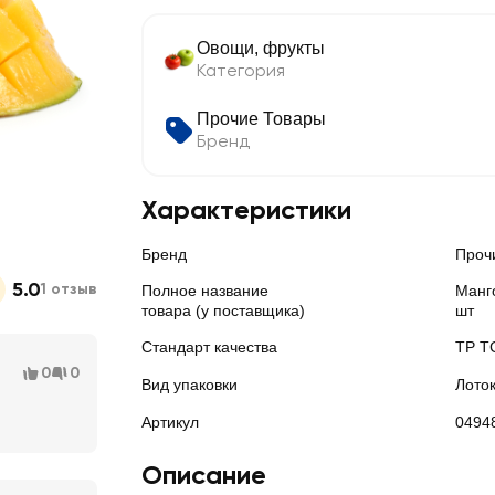
Овощи, фрукты
Категория
Прочие Товары
Бренд
Характеристики
Бренд
Проч
5.0
1 отзыв
Полное название
Манг
товара (у поставщика)
шт
Стандарт качества
ТР Т
0
0
Вид упаковки
Лото
Артикул
0494
Описание