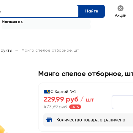
Найти
Акции
Магазин в г.
фрукты
—
Манго спелое отборное, шт
Манго спелое отборное, ш
С Картой №1
229,99 руб /
шт
473,69 руб
-51%
Количество товара ограничено