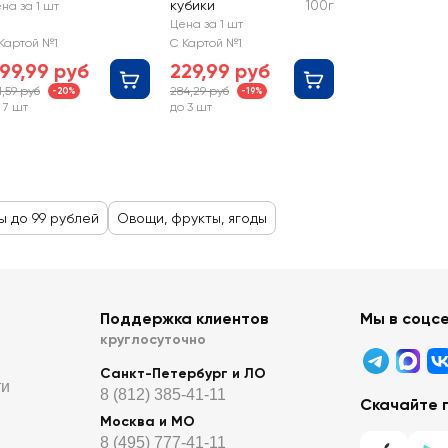
кубики
100г
на за 1 шт
Цена за 1 шт
Картой №1
С Картой №1
99,99 руб
229,99 руб
1,59 руб
284,29 руб
-20%
-19%
 7 шт
до 3 шт
ы до 99 рублей
Овощи, фрукты, ягоды
Поддержка клиентов
Мы в соцс
круглосуточно
Санкт-Петербург и ЛО
ти
8 (812) 385-41-11
Скачайте 
Москва и МО
8 (495) 777-41-11