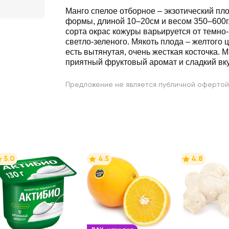
Манго спелое отборное – экзотический пл
формы, длиной 10–20см и весом 350–600г. В зависимости от
сорта окрас кожуры варьируется от темно-красного до
светло-зеленого. Мякоть плода – желтого цвета. Пос
есть вытянутая, очень жесткая косточка. 
приятный фруктовый аромат и сладкий вк
Предложение не является публичной офертой
5.0
4.5
4.8