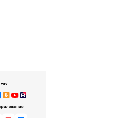
етях
приложение