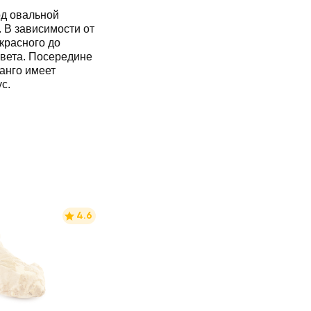
од овальной
ередине
Манго имеет
ус.
4.6