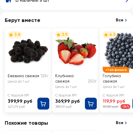
В наличии 9 шт
Берут вместе
Все
3.8
3.9
4.5
+1 эл.фишка
Ежевика свежая
125г
Клубника
Голубика
свежая
250г
свежая
Цена за 1 шт
Цена за 1 шт
Цена за 1 шт
С Картой №1
С Картой №1
С Картой №1
399,99 руб
369,99 руб
119,99 руб
421,09 руб
389,49 руб
157,89 руб
-24%
Похожие товары
Все