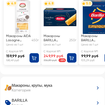
4.9
4.8
5.0
Макароны AIDA
Макароны
Макароны
Lasagne
450г
BARILLA
250г
BARILLA
Лазанья из
Cannelloni из
Maccheroni
Цена за 1 шт
Цена за 1 шт
Цена за 1 шт
твердых
твердых
№44 из
С Картой №1
С Картой №1
С Картой №1
сортов
сортов
твердых
159,99 руб
249,99 руб
99,99 руб
пшеницы
пшеницы
сортов
168,49 руб
336,89 руб
105,29 руб
-25%
группа А
пшеницы,
высший сорт
группа А
высший сорт
Макароны, крупы, мука
Категория
BARILLA