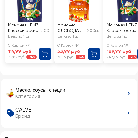
Майонез HEINZ
Майонез
Майонез HEINZ
Классический
300г
СЛОБОДА
200мл
Классический
67%
Провансаль
67%
Цена за 1 шт
Цена за 1 шт
Цена за 1 шт
67%
С Картой №1
С Картой №1
С Картой №1
119,99 руб
53,99 руб
189,99 руб
157,89 руб
70,59 руб
242,09 руб
-24%
-23%
-21%
Масло, соусы, специи
Категория
CALVE
Бренд