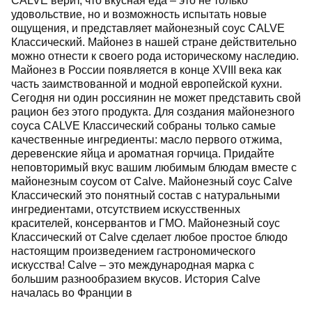
CALVE верит, что вкусная еда – это не только
удовольствие, но и возможность испытать новые
ощущения, и представляет майонезный соус CALVE
Классический. Майонез в нашей стране действительно
можно отнести к своего рода историческому наследию.
Майонез в России появляется в конце XVIII века как
часть заимствованной и модной европейской кухни.
Сегодня ни один россиянин не может представить свой
рацион без этого продукта. Для создания майонезного
соуса CALVE Классический собраны только самые
качественные ингредиенты: масло первого отжима,
деревенские яйца и ароматная горчица. Придайте
неповторимый вкус вашим любимым блюдам вместе с
майонезным соусом от Calve. Майонезный соус Calve
Классический это понятный состав с натуральными
ингредиентами, отсутствием искусственных
красителей, консервантов и ГМО. Майонезный соус
Классический от Calve сделает любое простое блюдо
настоящим произведением гастрономического
искусства! Calve – это международная марка с
большим разнообразием вкусов. История Calve
началась во Франции в