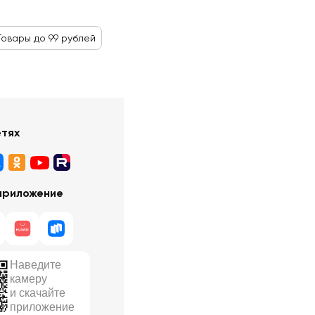
Товары до 99 рублей
етях
приложение
Наведите
камеру
и скачайте
приложение