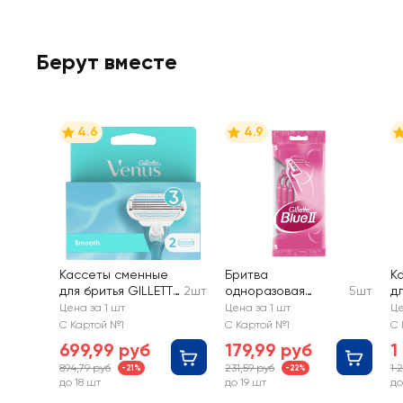
Берут вместе
4.6
4.9
Кассеты сменные
Бритва
К
для бритья GILLETTE
2шт
одноразовая
5шт
дл
Venus Smooth
женская GILLETTE
F
Цена за 1 шт
Цена за 1 шт
Це
Disposable Blue II
С Картой №1
С Картой №1
С 
699,99 руб
179,99 руб
1
894,79 руб
231,59 руб
1 
-21%
-22%
до 18 шт
до 19 шт
до