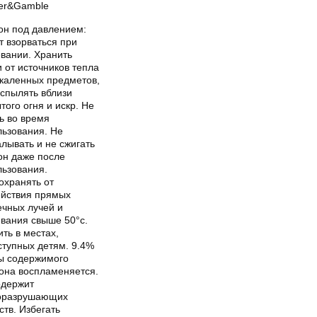
ter&Gamble
он под давлением:
т взорваться при
евании. Хранить
 от источников тепла
скаленных предметов,
аспылять вблизи
того огня и искр. Не
ь во время
льзования. Не
лывать и не сжигать
он даже после
льзования.
охранять от
ействия прямых
ечных лучей и
евания свыше 50°c.
ть в местах,
ступных детям. 9.4%
ы содержимого
она воспламеняется.
одержит
оразрушающих
тв. Избегать