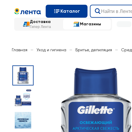
Каталог
Доставка
Магазины
Гипер Лента
Главная
—
Уход и гигиена
—
Бритье, депиляция
—
Сред