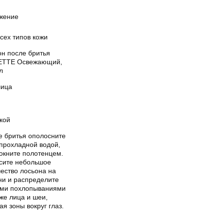
жение
сех типов кожи
он после бритья
ETTE Освежающий,
л
лица
кой
е бритья ополосните
 прохладной водой,
окните полотенцем.
сите небольшое
ество лосьона на
ни и распределите
ими похлопываниями
же лица и шеи,
ая зоны вокруг глаз.