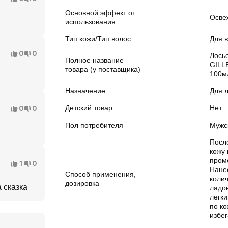
Основной эффект от
Осве
использования
Тип кожи/Тип волос
Для в
0
0
Лось
Полное название
GILL
товара (у поставщика)
100м
Назначение
Для 
Детский товар
Нет
0
0
Пол потребителя
Мужс
Посл
кожу
пром
1
0
Нане
Способ применения,
колич
дозировка
 сказка
ладо
легк
по ко
избег