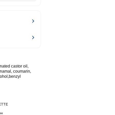
ated castor oil,
innamal, coumarin,
lcohol,benzyl
ETTE
он