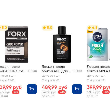
5.0
5.0
4.8
осьон после
Лосьон после
Лосьон посл
ритья FORX Men
100мл
бритья AKC Дарк
100мл
бритья NIVEA
are
темптейшн
Fresh Kick
на за 1 шт
Цена за 1 шт
Цена за 1 шт
свежающий
Картой №1
С Картой №1
С Картой №1
09,99 руб
489,99 руб
399,99 ру
5,79 руб
842,10 руб
631,57 руб
-33%
-41%
-36%
 14 шт
до 23 шт
до 11 шт