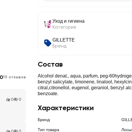
Уход и гигиена
Категория
GILLETTE
Бренд
Состав
Alcohol denat., aqua, parfum, peg-60hydrogen
.0
19 отзывов
benzyl salicylate, limonene, linalool, hexylc
citral,citronellol, eugenol, geraniol, benzyl a
benzoate.
0
0
Характеристики
Бренд
GILL
Тип товара
Лось
0
0