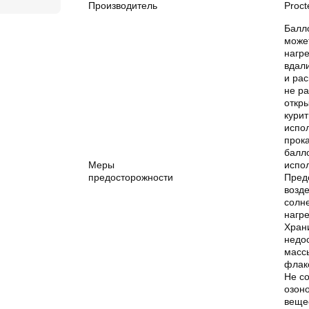
Производитель
Proc
Балл
може
нагр
вдали
и ра
не р
откры
курит
испо
прока
балл
Меры
испо
предосторожности
Пред
возд
солн
нагр
Храни
недо
масс
флак
Не с
озон
вещес