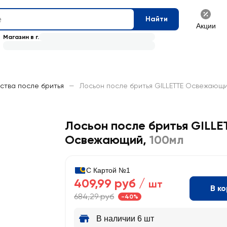
Найти
Акции
Магазин в г.
ства после бритья
—
Лосьон после бритья GILLETTE Освежающи
Лосьон после бритья GILLE
Освежающий
,
100мл
С Картой №1
409,99 руб /
шт
В к
684,29 руб
-40%
В наличии 6 шт