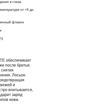
ания в глаза.
температуре от +5 до
лянный флакон
я
73
TE обеспечивает
жи после бритья.
 снятия
жения. Лосьон
предотвращая
свежей и
стро впитывается,
 дарит заряд
ипов кожи.