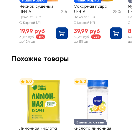
Наша марка
Наша марка
Чеснок сушеный
Сахарная пудра
М
ЛЕНТА
20г
ЛЕНТА
250г
Л
Цена за 1 шт
Цена за 1 шт
Це
С Картой №1
С Картой №1
С 
19,99 руб
39,99 руб
8
31,59 руб
52,69 руб
10
-36%
-24%
до 124 шт
до 151 шт
до
Похожие товары
5.0
5.0
Баллы за отзыв
Лимонная кислота
Кислота лимонная