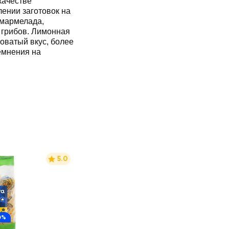
качестве
лении заготовок на
 мармелада,
 грибов. Лимонная
оватый вкус, более
емнения на
5.0
0%