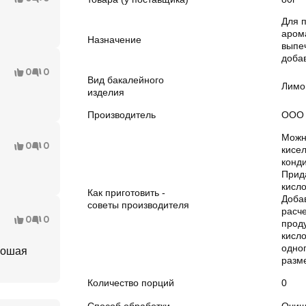
Для п
аром
Назначение
выпеч
доба
0
0
Вид бакалейного
Лимо
изделия
Производитель
ООО 
Можн
0
0
кисел
конди
Прид
кисло
Как приготовить -
Добав
советы производителя
расче
0
0
проду
кисло
одно
рошая
разм
Количество порций
0