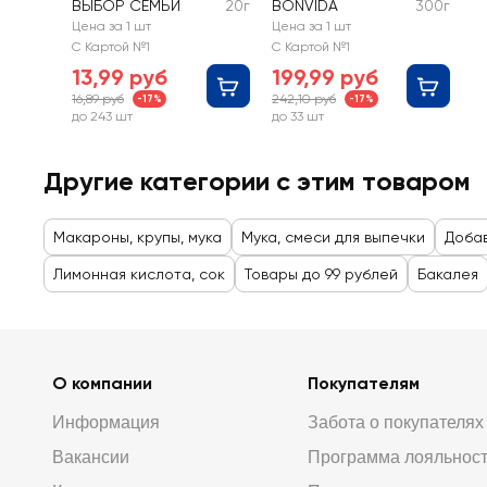
ВЫБОР СЕМЬИ
20г
BONVIDA
300г
Цена за 1 шт
Цена за 1 шт
С Картой №1
С Картой №1
13,99 руб
199,99 руб
16,89 руб
242,10 руб
-17%
-17%
до 243 шт
до 33 шт
Другие категории с этим товаром
Макароны, крупы, мука
Мука, смеси для выпечки
Добав
Лимонная кислота, сок
Товары до 99 рублей
Бакалея
О компании
Покупателям
Информация
Забота о покупателях
Вакансии
Программа лояльнос