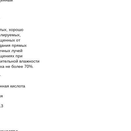
енный
Т
стых, хорошо
илируемых,
щенных от
дания прямых
ечных лучей
щениях при
сительной влажности
ха не более 70%.
т
нная кислота
ия
13