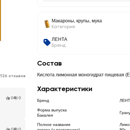
Макароны, крупы, мука
Категория
ЛЕНТА
Бренд
Состав
Кислота лимонная моногидрат пищевая (Е
2126 отзывов
Характеристики
0
0
Бренд
ЛЕН
Форма выпуска
Гран
Бакалея
Полное название
Лимо
0
0
товара (у поставщика)
80г