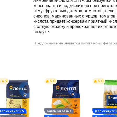
Лимонная кислота ЛЕНТА используется в 
консерванта и подкислителя при приготов
зиму: фруктовых джемов, компотов, желе,
сиропов, маринованных огурцов, томатов,
кислота придает консервам приятный кисл
светлую окраску и предохраняет их от пот
воздухе.
Предложение не является публичной офертой
4.9
5.0
5.0
Доп.скидка 10%
Баллы за отзыв
Доп.скидка 1