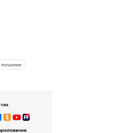
, бальзамик
етях
приложение