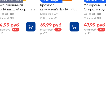
Баллы за отзыв
Наша марка
Наша марка
ука пшеничная
Крахмал
Макароны ЛЕ
ЕНТА высший сорт
2кг
кукурузный ЛЕНТА
400г
Спирали груп
высший сорт
на за 1 шт
Цена за 1 шт
Цена за 1 шт
Картой №1
С Картой №1
С Картой №1
4,99 руб
69,99 руб
47,99 руб
5,26 руб
84,29 руб
73,68 руб
-19%
-16%
-34%
 15 шт
до 78 шт
до 92 шт