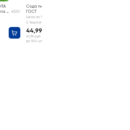
НТА
Сода пищевая
па А,
450г
ГОСТ
500г
Цена за 1 шт
С Картой №1
44,99 руб
47,39 руб
до 100 шт