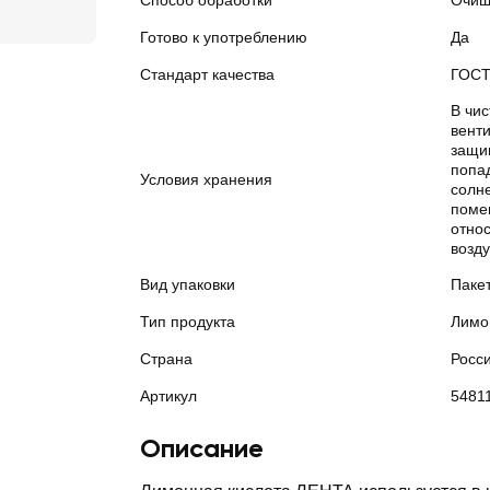
Способ обработки
Очищ
Готово к употреблению
Да
Стандарт качества
ГОС
В чи
вент
защи
попа
Условия хранения
солн
поме
отно
возду
Вид упаковки
Паке
Тип продукта
Лимо
Страна
Росс
Артикул
5481
Описание