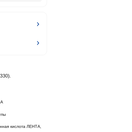
330).
ТА
улы
нная кислота ЛЕНТА,