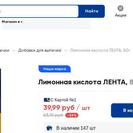
Найти
Акции
Магазин в г.
печки
—
Добавки для выпечки
—
Лимонная кислота ЛЕНТА, 80г
Наша марка
Лимонная кислота ЛЕНТА
,
С Картой №1
39,99 руб /
шт
В к
63,15 руб
-36%
В наличии 147 шт