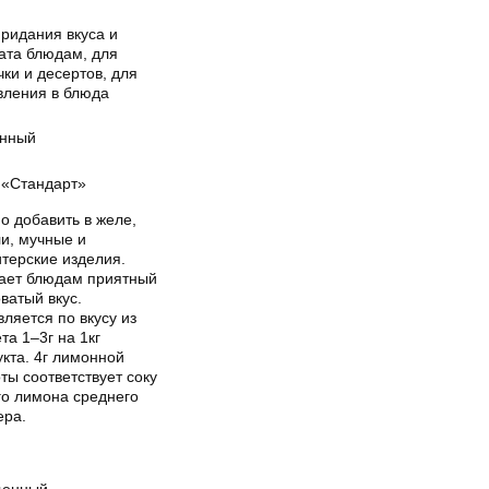
ридания вкуса и
ата блюдам, для
ки и десертов, для
вления в блюда
нный
«Стандарт»
о добавить в желе,
и, мучные и
терские изделия.
ает блюдам приятный
ватый вкус.
ляется по вкусу из
та 1–3г на 1кг
кта. 4г лимонной
ты соответствует соку
го лимона среднего
ера.