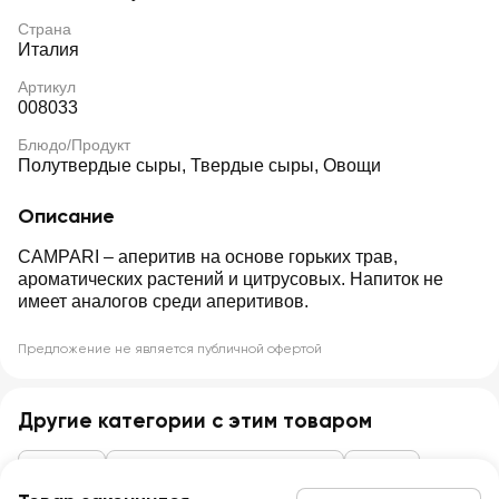
Страна
Италия
Артикул
008033
Блюдо/Продукт
Полутвердые сыры, Твердые сыры, Овощи
Описание
CAMPARI – аперитив на основе горьких трав,
ароматических растений и цитрусовых. Напиток не
имеет аналогов среди аперитивов.
Предложение не является публичной офертой
Другие категории с этим товаром
Алкоголь
Вермуты, ликеры, аперитивы
Вермут