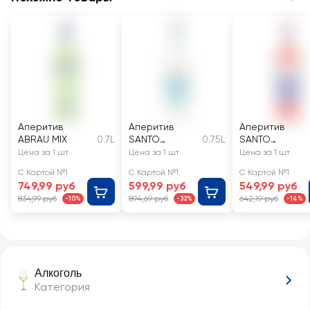
Аперитив
Аперитив
Аперитив
ABRAU MIX
0.7L
SANTO
0.75L
SANTO
STEFANO
STEFANO
Цена за 1 шт
Цена за 1 шт
Цена за 1 шт
Bianco
APERINI
С Картой №1
С Картой №1
С Картой №1
749,99 руб
599,99 руб
549,99 руб
834,99 руб
894,69 руб
642,19 руб
-10%
-32%
-14%
Алкоголь
Категория