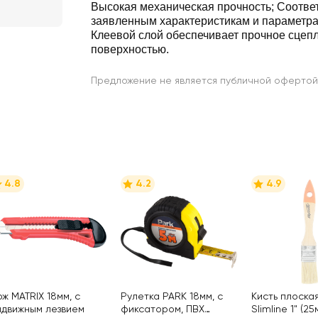
Высокая механическая прочность; Соотве
заявленным характеристикам и параметра
Клеевой слой обеспечивает прочное сцеп
поверхностью.
Предложение не является публичной офертой
4.8
4.2
4.9
ож MATRIX 18мм, с
Рулетка PARK 18мм, с
Кисть плоска
ыдвижным лезвием
фиксатором, ПВХ
Slimline 1" (25