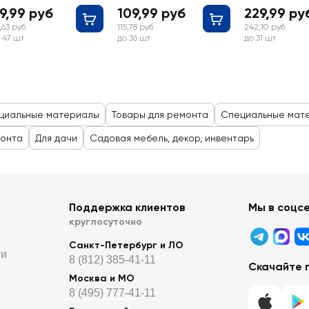
серебристая
9,99 руб
109,99 руб
229,99 ру
,63 руб
115,78 руб
242,10 руб
 47 шт
до 36 шт
до 31 шт
циальные материалы
Товары для ремонта
Специальные мат
монта
Для дачи
Садовая мебель, декор, инвентарь
Поддержка клиентов
Мы в соцс
круглосуточно
Санкт-Петербург и ЛО
ти
8 (812) 385-41-11
Скачайте 
Москва и МО
8 (495) 777-41-11