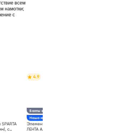
тствие всем
м намотки;
ление с
4.9
Баллы за отзыв
Наша марка
я SPARTA
Элементы питания
мм), с
ЛЕНТА АА алкалиновый