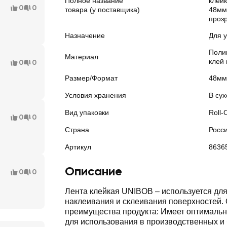
Полное название
клей
0
0
товара (у поставщика)
48мм
проз
Назначение
Для 
Поли
Материал
клей 
0
0
Размер/Формат
48мм
Условия хранения
В сух
Вид упаковки
Roll-
0
0
Страна
Росс
Артикул
8636
Описание
0
0
Лента клейкая UNIBOB – используется для
наклеивания и склеивания поверхностей.
преимущества продукта: Имеет оптимальн
для использования в производственных и