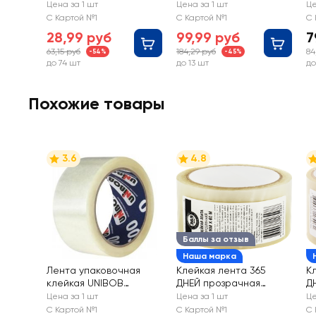
Марафон Арт.
Цена за 1 шт
Цена за 1 шт
Це
873855
С Картой №1
С Картой №1
С 
28,99 руб
99,99 руб
7
63,15 руб
184,29 руб
84
-54%
-45%
до 74 шт
до 13 шт
до
Похожие товары
3.6
4.8
Баллы за отзыв
Наша марка
Лента упаковочная
Клейкая лента 365
К
клейкая UNIBOB
ДНЕЙ прозрачная
Д
48ммх66м 50мкм,
48мм, 60м
4
Цена за 1 шт
Цена за 1 шт
Це
бесшумная
С Картой №1
С Картой №1
С 