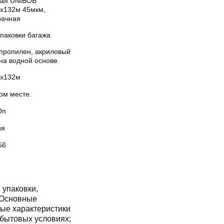
кая UNIBOB
х132м 45мкм,
рачная
упаковки багажа
пропилен, акриловый
на водной основе
х132м
ом месте.
On
ия
56
 упаковки,
 Основные
ые характеристики
 бытовых условиях;