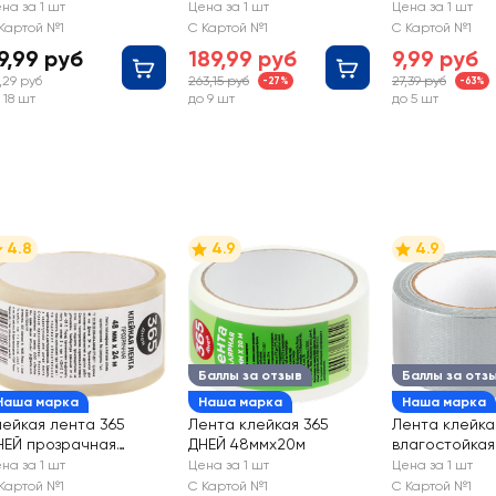
корпус, 5м Арт. 6890
натуральной
на за 1 шт
Цена за 1 шт
Цена за 1 шт
и деревянной
Картой №1
С Картой №1
С Картой №1
Арт. 824205
9,99 руб
189,99 руб
9,99 руб
,29 руб
263,15 руб
27,39 руб
-27%
-63%
 18 шт
до 9 шт
до 5 шт
4.8
4.9
4.9
Баллы за отзыв
Баллы за отз
Наша марка
Наша марка
Наша марка
лейкая лента 365
Лента клейкая 365
Лента клейка
НЕЙ прозрачная
ДНЕЙ 48ммх20м
влагостойкая
8мм, 24м
48ммх20м
на за 1 шт
Цена за 1 шт
Цена за 1 шт
армированна
Картой №1
С Картой №1
С Картой №1