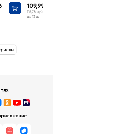
б
109,99 руб
115,78 руб
до 13 шт
ериалы
етях
приложение