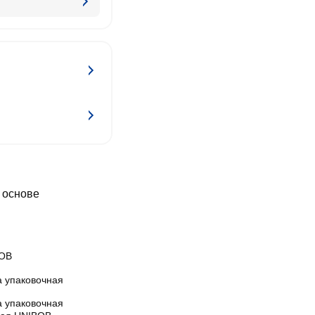
 основе
OB
а упаковочная
а упаковочная