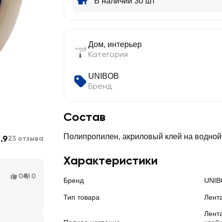
В наличии 30 шт
Дом, интерьер
Категория
UNIBOB
Бренд
Состав
Полипропилен, акриловый клей на водной
.9
23 отзыва
Характеристики
0
0
Бренд
UNIB
Тип товара
Лент
Лент