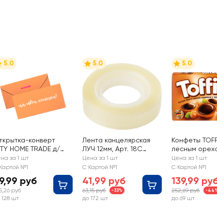
5.0
5.0
5.0
ткрытка-конверт
Лента канцелярская
Конфеты TOFF
ITY HOME TRADE д/
ЛУЧ 12мм, Арт. 18С
лесным орех
енег c эффектом
1215-08, 30м
на за 1 шт
Цена за 1 шт
Цена за 1 шт
,7х8,2
Картой №1
С Картой №1
С Картой №1
9,99 руб
41,99 руб
139,99 ру
5,26 руб
63,15 руб
252,69 руб
-33%
-44
 128 шт
до 172 шт
до 69 шт