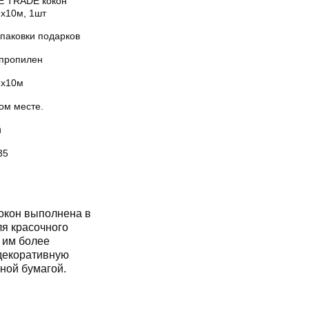
 TRADE кокон
мх10м, 1шт
упаковки подарков
пропилен
мх10м
ом месте.
й
35
окон выполнена в
ля красочного
 им более
декоративную
ной бумагой.