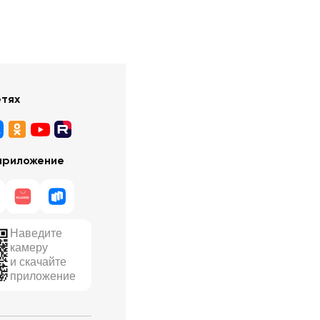
етях
приложение
Наведите
камеру
и скачайте
приложение