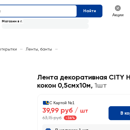
Найти
Акции
Магазин в г.
открытки
—
Ленты, банты
—
Лента декоративная CITY
кокон 0,5cмх10м
,
1шт
С Картой №1
39,99 руб /
шт
В к
63,15 руб
-36%