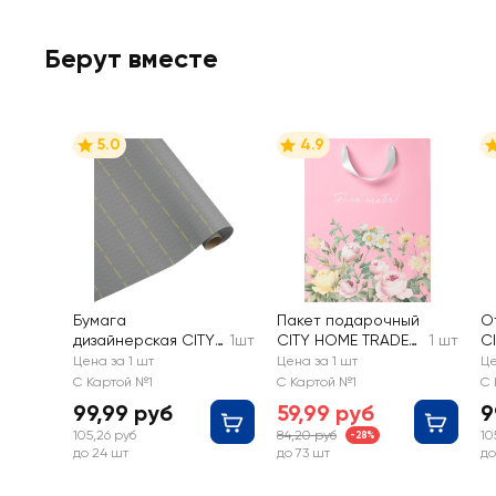
Берут вместе
5.0
4.9
Бумага
Пакет подарочный
О
дизайнерская CITY
1шт
CITY HOME TRADE
1 шт
C
HOME TRADE
Enamor,
д
Цена за 1 шт
Цена за 1 шт
Це
Special Men
22,7х18х10см, Арт.
16
С Картой №1
С Картой №1
С 
70х100см, 80г
M
99,99 руб
59,99 руб
9
105,26 руб
84,20 руб
10
-28%
до 24 шт
до 73 шт
до