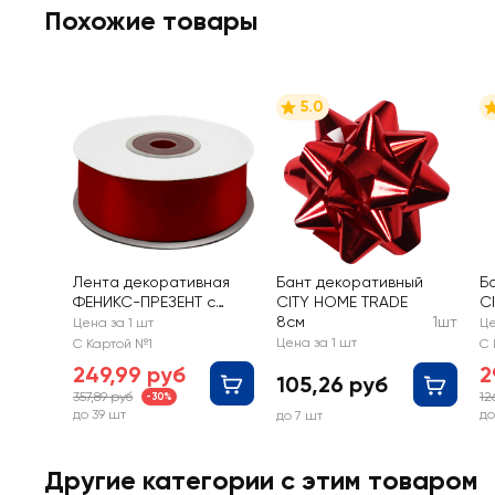
Похожие товары
5.0
Лента декоративная
Бант декоративный
Б
ФЕНИКС-ПРЕЗЕНТ c
CITY HOME TRADE
C
тканой кромкой, на
8см
1шт
Цена за 1 шт
Це
катушке, 2,5смх20м,
Цена за 1 шт
С Картой №1
С 
Арт. 97973/74/75
249,99 руб
2
105,26 руб
357,89 руб
12
-30%
до 39 шт
до
до 7 шт
Другие категории с этим товаром