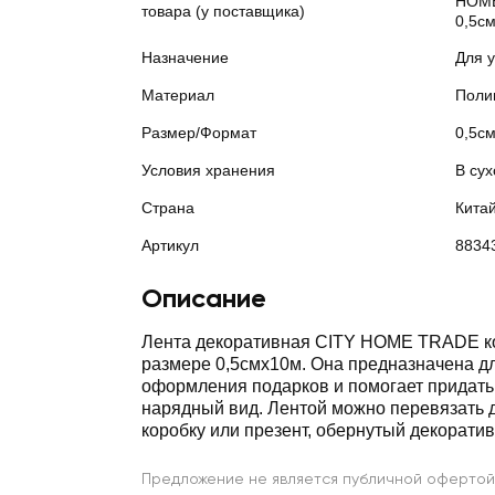
HOME
товара (у поставщика)
0,5c
Назначение
Для 
Материал
Поли
Размер/Формат
0,5с
Условия хранения
В сух
Страна
Кита
Артикул
8834
Описание
Лента декоративная CITY HOME TRADE к
размере 0,5cмх10м. Она предназначена д
оформления подарков и помогает придать
нарядный вид. Лентой можно перевязать 
коробку или презент, обернутый декоратив
Предложение не является публичной офертой