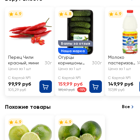
4.9
4.8
4.9
Баллы за отзыв
Наша марка
Перец Чили
Огурцы
Молоко
красный, мини
30г
корнишоны
300г
пастеризова
1
ЛЕНТА FRESH
нное
Цена за 1 шт
Цена за 1 шт
Цена за 1 шт
ПРОСТОКВА
С Картой №1
С Картой №1
С Картой №1
ШИНО 3,2%,
99,99 руб
159,99 руб
149,99 руб
без змж
105,29 руб
189,49 руб
157,89 руб
-15%
Похожие товары
Все
4.9
4.9