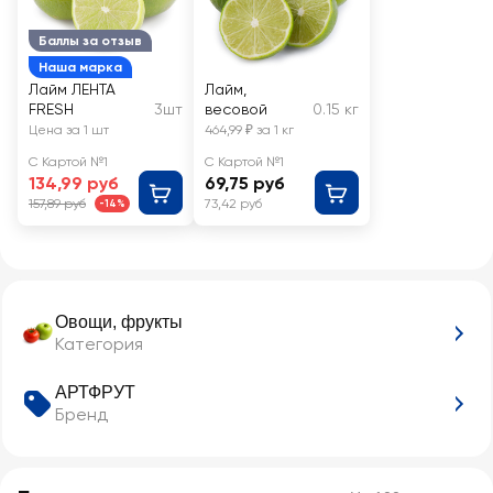
Баллы за отзыв
Наша марка
Лайм ЛЕНТА
Лайм,
FRESH
3шт
весовой
0.15 кг
Цена за 1 шт
464,99 ₽ за 1 кг
С Картой №1
С Картой №1
134,99 руб
69,75 руб
157,89 руб
73,42 руб
-14%
Овощи, фрукты
Категория
АРТФРУТ
Бренд