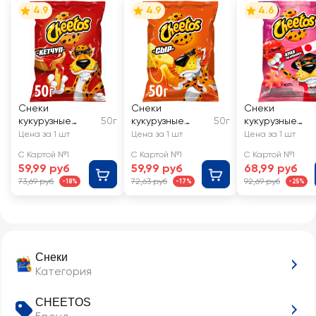
4.9
4.9
4.6
Снеки
Снеки
Снеки
кукурузные
50г
кукурузные
50г
кукурузные
CHEETOS/
CHEETOS/
CHEETOS со
Цена за 1 шт
Цена за 1 шт
Цена за 1 шт
ЧИТОС Кетчуп
ЧИТОС Сыр
вкусом краб п
С Картой №1
С Картой №1
С Картой №1
японски
59,99 руб
59,99 руб
68,99 руб
73,69 руб
72,63 руб
92,69 руб
-18%
-17%
-25%
Снеки
Категория
CHEETOS