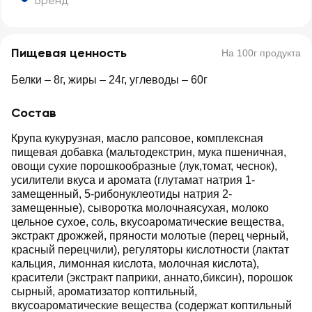
Бренд
Пищевая ценность
На 100г продукта
Белки – 8г, жиры – 24г, углеводы – 60г
Состав
Крупа кукурузная, масло рапсовое, комплексная
пищевая добавка (мальтодекстрин, мука пшеничная,
овощи сухие порошкообразные (лук,томат, чеснок),
усилители вкуса и аромата (глутамат натрия 1-
замещенный, 5-рибонуклеотиды натрия 2-
замещенные), сыворотка молочнаясухая, молоко
цельное сухое, соль, вкусоароматические вещества,
экстракт дрожжей, пряности молотые (перец черный,
красный перецчили), регуляторы кислотности (лактат
кальция, лимонная кислота, молочная кислота),
красители (экстракт паприки, аннато,биксин), порошок
сырный, ароматизатор коптильный,
вкусоароматические вещества (содержат коптильный