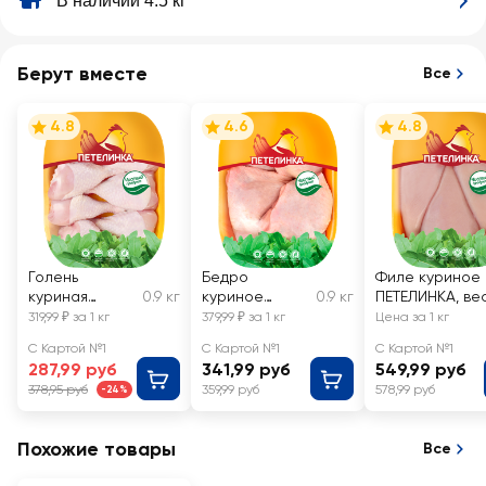
В наличии 4.5 кг
Берут вместе
Все
4.8
4.6
4.8
Голень
Бедро
Филе куриное
куриная
0.9 кг
куриное
0.9 кг
ПЕТЕЛИНКА, ве
ПЕТЕЛИНКА,
ПЕТЕЛИНКА,
319,99 ₽ за 1 кг
379,99 ₽ за 1 кг
Цена за 1 кг
весовая
весовое
С Картой №1
С Картой №1
С Картой №1
287,99 руб
341,99 руб
549,99 руб
378,95 руб
359,99 руб
578,99 руб
-24%
Похожие товары
Все