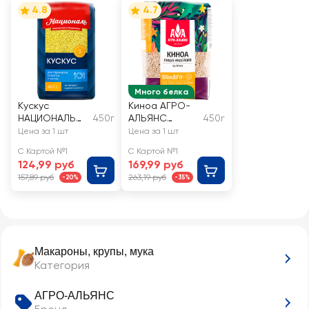
4.8
4.7
Много белка
Кускус
Киноа АГРО-
НАЦИОНАЛЬ
450г
АЛЬЯНС
450г
пшеничный, из
Экстра
Цена за 1 шт
Цена за 1 шт
твердых
С Картой №1
С Картой №1
сортов
124,99 руб
169,99 руб
157,89 руб
263,19 руб
-20%
-35%
Макароны, крупы, мука
Категория
АГРО-АЛЬЯНС