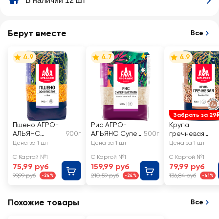
В наличии 12 шт
Берут вместе
Все
4.9
4.7
4.9
Забрать за 29
Пшено АГРО-
Рис АГРО-
Крупа
АЛЬЯНС
900г
АЛЬЯНС Супер
500г
гречневая
Экстра
Басмати,
АГРО-АЛЬЯНС
Цена за 1 шт
Цена за 1 шт
Цена за 1 шт
Экстра
Экстра
С Картой №1
С Картой №1
С Картой №1
Элитная
75,99 руб
159,99 руб
79,99 руб
высший сорт
99,99 руб
210,59 руб
136,84 руб
-24%
-24%
-41%
Похожие товары
Все