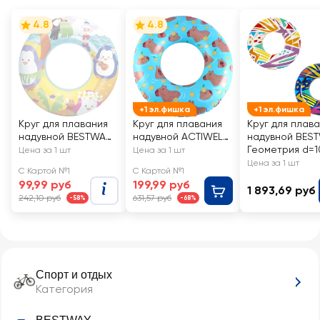
4.8
4.8
+1 эл.фишка
+1 эл.фишка
Круг для плавания
Круг для плавания
Круг для плав
надувной BESTWAY
надувной ACTIWELL
надувной BES
d=51см, Арт. 36113
AQUA Капибара
Геометрия d=1
Цена за 1 шт
Цена за 1 шт
d=56см, Арт. KPBR2
Арт. 36228
Цена за 1 шт
С Картой №1
С Картой №1
99,99 руб
199,99 руб
1 893,69 руб
242,10 руб
631,57 руб
-58%
-68%
Спорт и отдых
Категория