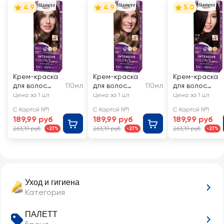
4.9
4.9
5.0
Крем-краска
Крем-краска
Крем-краска
для волос
110мл
для волос
110мл
для волос
ПАЛЕТТ
ПАЛЕТТ
ПАЛЕТТ
Цена за 1 шт
Цена за 1 шт
Цена за 1 шт
Интенсивный
Интенсивный
Интенсивный
С Картой №1
С Картой №1
С Картой №1
цвет 6–0 (N5)
цвет 7–0
цвет 1–0 (N1)
189,99 руб
189,99 руб
189,99 руб
Темно-русый
Средне-
Черный
263,19 руб
263,19 руб
263,19 руб
-27%
-27%
-27%
русый
Уход и гигиена
Категория
ПАЛЕТТ