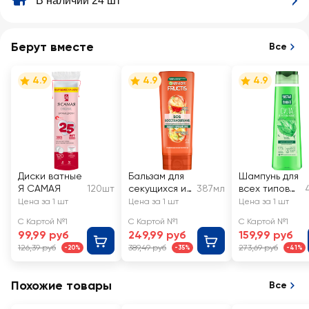
В наличии 24 шт
Берут вместе
Все
4.9
4.9
4.9
Диски ватные
Бальзам для
Шампунь для
Я САМАЯ
120шт
секущихся и
387мл
всех типов
очень
волос
Цена за 1 шт
Цена за 1 шт
Цена за 1 шт
поврежденны
ЧИСТАЯ
С Картой №1
С Картой №1
С Картой №1
х волос
ЛИНИЯ
99,99 руб
249,99 руб
159,99 руб
FRUCTIS SOS
Крапива, на
126,39 руб
389,49 руб
273,69 руб
-20%
-35%
-41%
Восстановле
отваре
ние
целебных
укрепляющий
трав
Похожие товары
Все