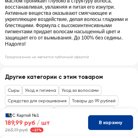
маслом проникает глубоко в структуру волоса,
восстанавливая, увлажняя и питая его изнутри.
Активные вещества оказывают смягчающее и
укрепляющее воздействие, делая волосы гладкими и
блестящими. Формула с высокоинтенсивными
пигментами придает волосам насыщенный цвет и
защищает его от вымывания. До 100% без седины.
Надолго!
Предложение не является публичной офертой
Другие категории с этим товаром
Сыры
Уход и гигиена
Уход за волосами
Средства для окрашивания
Товары до 99 рублей
Косметика и гигиена
Уход за лицом и волосами
С Картой №1
189,99 руб /
шт
В корзину
263,19 руб
-27%