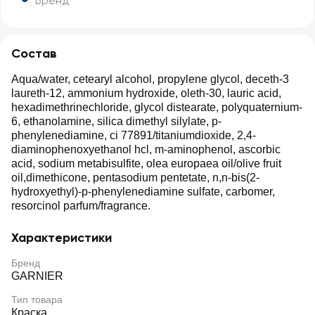
Бренд
Состав
Aqua/water, cetearyl alcohol, propylene glycol, deceth-3
laureth-12, ammonium hydroxide, oleth-30, lauric acid,
hexadimethrinechloride, glycol distearate, polyquaternium-
6, ethanolamine, silica dimethyl silylate, p-
phenylenediamine, ci 77891/titaniumdioxide, 2,4-
diaminophenoxyethanol hcl, m-aminophenol, ascorbic
acid, sodium metabisulfite, olea europaea oil/olive fruit
oil,dimethicone, pentasodium pentetate, n,n-bis(2-
hydroxyethyl)-p-phenylenediamine sulfate, carbomer,
resorcinol parfum/fragrance.
Характеристики
Бренд
GARNIER
Тип товара
Краска