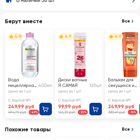
В наличии 36 шт
Берут вместе
Все
4.8
4.9
4.9
Вода
Диски ватные
Бальзам для
мицеллярная
400мл
Я САМАЯ
120шт
секущихся и
для лица
очень
Цена за 1 шт
Цена за 1 шт
Цена за 1 шт
GARNIER 3в1
поврежденны
С Картой №1
С Картой №1
С Картой №1
с
х волос
249,99 руб
99,99 руб
249,99 руб
глицерином
FRUCTIS SOS
494,79 руб
126,39 руб
389,49 руб
-49%
-20%
-35%
и П-
Восстановле
анисовой
ние
кислотой,
укрепляющий
Похожие товары
Все
для всех
типов кожи