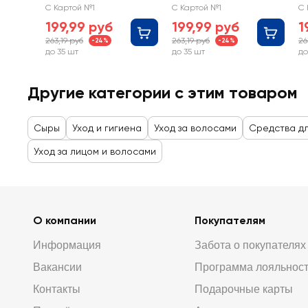
Темный каштан, c
маслами
М
С Картой №1
С Картой №1
С 
3 маслами
ка
199,99 руб
199,99 руб
1
м
263,19 руб
263,19 руб
26
-24%
-24%
до 35 шт
до 35 шт
до
Другие категории с этим товаром
Сыры
Уход и гигиена
Уход за волосами
Средства д
Уход за лицом и волосами
О компании
Покупателям
Информация
Забота о покупателях
Вакансии
Программа лояльнос
Контакты
Подарочные карты