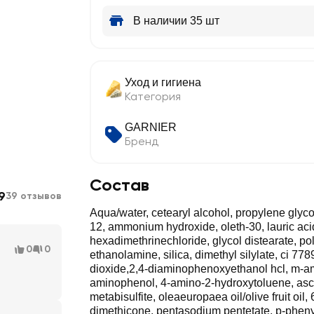
В наличии 35 шт
Уход и гигиена
Категория
GARNIER
Бренд
Состав
9
39 отзывов
Aqua/water, cetearyl alcohol, propylene glyco
12, ammonium hydroxide, oleth-30, lauric aci
hexadimethrinechloride, glycol distearate, p
0
0
ethanolamine, silica, dimethyl silylate, ci 778
dioxide,2,4-diaminophenoxyethanol hcl, m-a
aminophenol, 4-amino-2-hydroxytoluene, asc
metabisulfite, oleaeuropaea oil/olive fruit oil,
dimethicone, pentasodium pentetate, p-phen