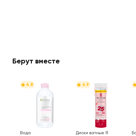
Берут вместе
4.8
4.9
Вода
Диски ватные Я
Б