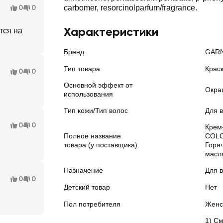
0
0
carbomer, resorcinolparfum/fragrance.
Характеристики
тся на
Бренд
GARN
Тип товара
Крас
0
0
Основной эффект от
Окра
использования
Тип кожи/Тип волос
Для в
0
0
Крем
Полное название
COLO
товара (у поставщика)
Горяч
масл
Назначение
Для 
0
0
Детский товар
Нет
Пол потребителя
Женс
1) С