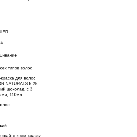
IER
ка
шивание
сех типов волос
-краска для волос
R NATURALS 5.25
ий шоколад, с 3
ами, 110мл
волос
кий
мешайте крем-краску