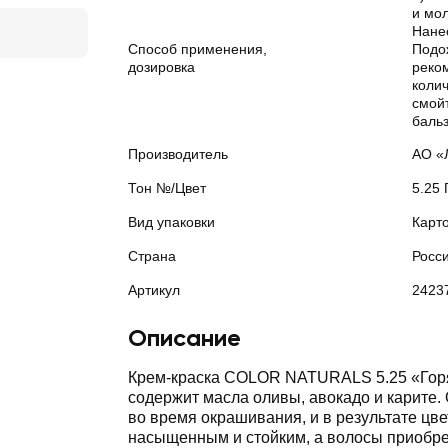
и мол
Нанес
Способ применения,
Подо
дозировка
реко
колич
смойт
баль
Производитель
АО «
Тон №/Цвет
5.25
Вид упаковки
Карт
Страна
Росс
Артикул
2423
Описание
Крем-краска COLOR NATURALS 5.25 «Гор
содержит масла оливы, авокадо и карите.
во время окрашивания, и в результате цве
насыщенным и стойким, а волосы приобре