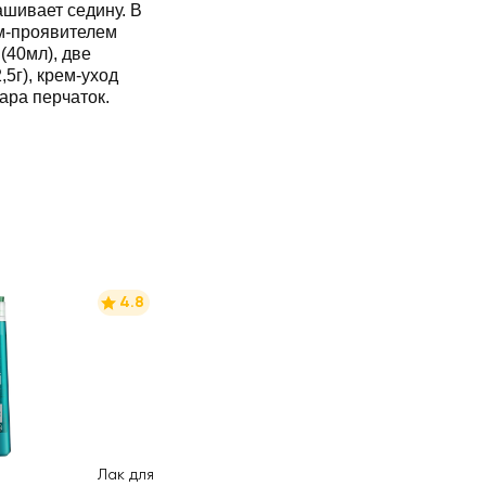
ашивает седину. В
ом-проявителем
(40мл), две
5г), крем-уход
ара перчаток.
4.8
Лак для тонких