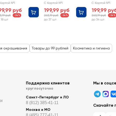
орозный
русый, с 3
берег, с 3
Картой №1
С Картой №1
С Картой №1
штан, с 3
маслами
маслами
99,99 руб
199,99 руб
199,99 ру
аслами
3,19 руб
263,19 руб
263,19 руб
-24%
-24%
-24%
 18 шт
до 37 шт
до 34 шт
ля окрашивания
Товары до 99 рублей
Косметика и гигиена
Поддержка клиентов
Мы в соцс
круглосуточно
Санкт-Петербург и ЛО
ти
8 (812) 385-41-11
Скачайте 
Москва и МО
8 (495) 777-41-11