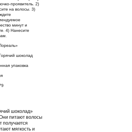
очко-проявитель. 2)
ите на волосы. 3)
ждите
мендуемое
ество минут и
е. 4) Нанесите
зам.
Лореаль»
 Горячий шоколад
онная упаковка
ия
79
ячий шоколад»
 Они питают волосы
т получается
тают мягкость и