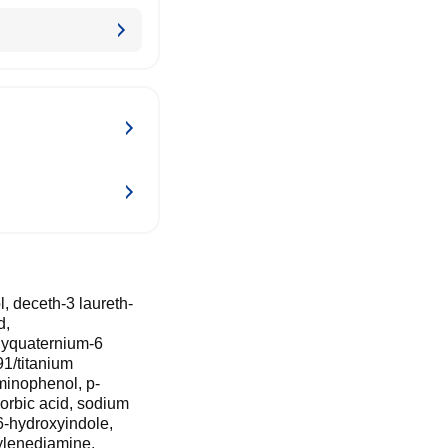
l, deceth-3 laureth-
d,
olyquaternium-6
91/titanium
minophenol, p-
orbic acid, sodium
 6-hydroxyindole,
ylenediamine,