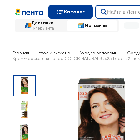
Каталог
Доставка
Магазины
Гипер Лента
Главная
—
Уход и гигиена
—
Уход за волосами
—
Средс
Крем-краска для волос COLOR NATURALS 5.25 Горячий шоко