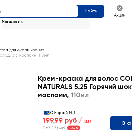
Найти
Акции
Магазин в г.
тва для окрашивания
—
лад, с 3 маслами, 110мл
Крем-краска для волос CO
NATURALS 5.25 Горячий шок
маслами
,
110мл
С Картой №1
199,99 руб /
шт
В к
263,19 руб
-24%