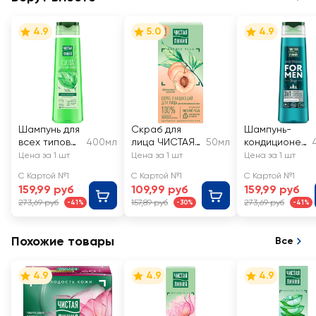
4.9
5.0
4.9
Шампунь для
Скраб для
Шампунь-
всех типов
400мл
лица ЧИСТАЯ
50мл
кондиционер
волос
ЛИНИЯ
для волос-
Цена за 1 шт
Цена за 1 шт
Цена за 1 шт
ЧИСТАЯ
очищающий с
гель для
С Картой №1
С Картой №1
С Картой №1
ЛИНИЯ
экстрактом
душа
159,99 руб
109,99 руб
159,99 руб
Крапива, на
ромашки и
мужской
273,69 руб
157,89 руб
273,69 руб
-41%
-30%
-41%
отваре
абрикосовыми
ЧИСТАЯ
целебных
косточками
ЛИНИЯ For
трав
Men 3в1
Похожие товары
Все
Энергия и
чистота
4.9
4.9
4.9