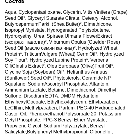
Состав
Aqua, Cyclopentasiloxane, Glycerin, Vitis Vinifera (Grape)
Seed Oil*, Glyceryl Stearate CItrate, Cetearyl Alcohol,
ButyrospermumParkii (Shea Butter)*, Dimethicone,
Isopropyl Myristate, Hydrogenated Polyisobutene,
Hydroxyethyl Urea, Spiraea Ulmaria FlowerExtract
(экстракт таволги)*, Viburnum Opulus (Guelder Rose)
Seed Oil (масло семян калины)*, Hydrolyzed Wheat
Protein*, TriticumVulgare (Wheat) Germ Oil*, Hydrolyzed
Soy Flour*, Hydrolyzed Lupine Protein*, Verbena
ОffiCInalis Extract*, Olea Europaea (Olive)Fruit Oil*,
Glycine Soja (Soybean) Oil*, Helianthus Annuus
(Sunflower) Seed Oil*, Phytosterols, Ceramide NP,
Squalane, SodiumAscorbyl Phosphate, Allantoin,
Ammonium Lactate, Betaine, Dimethiconol, Dimethyl
Sulfone, Disodium EDTA, DMDM Hydantoin,
EthylhexylCocoate, Ethylhexylglycerin, Ethylparaben,
LeCIthin, Methylparaben, Parfum, PEG-40 Hydrogenated
Castor Oil, Phenoxyethanol,Polysorbate 20, Potassium
Cetyl Phosphate, PPG-3 Benzyl Ether Myristate,
Propylene Glycol, Sodium Polyacrylate, Benzyl
Salicylate,Butylphenyl Methylpropional, CItronellol,