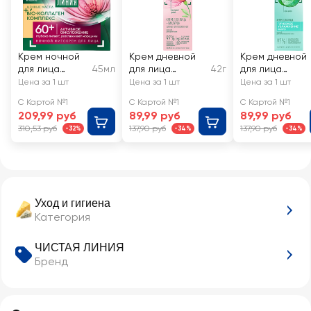
Крем ночной
Крем дневной
Крем дневной
для лица
45мл
для лица
42г
для лица
ЧИСТАЯ ЛИНИЯ
ЧИСТАЯ ЛИНИЯ
ЧИСТАЯ ЛИНИЯ
Цена за 1 шт
Цена за 1 шт
Цена за 1 шт
Таволга и
Увлажняющий,
увлажняющий,
С Картой №1
С Картой №1
С Картой №1
калина от 60
для сухой кожи
для
209,99 руб
89,99 руб
89,99 руб
лет
комбинирован
310,53 руб
137,90 руб
137,90 руб
-32%
-34%
-34%
ной кожи
Уход и гигиена
Категория
ЧИСТАЯ ЛИНИЯ
Бренд