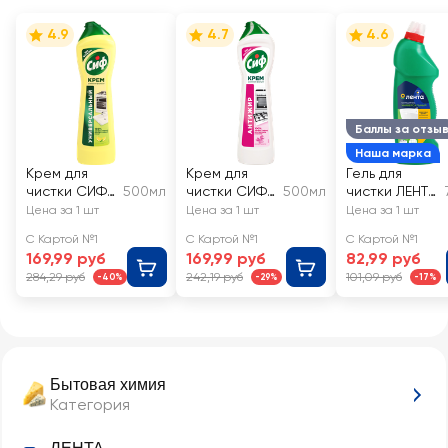
4.9
4.7
4.6
Баллы за отзы
Наша марка
Крем для
Крем для
Гель для
чистки СИФ
500мл
чистки СИФ
500мл
чистки ЛЕНТА
Актив Лимон
Розовая
универсальн
Цена за 1 шт
Цена за 1 шт
Цена за 1 шт
свежесть
ый
С Картой №1
С Картой №1
С Картой №1
169,99 руб
169,99 руб
82,99 руб
284,29 руб
242,19 руб
101,09 руб
-40%
-29%
-17%
Бытовая химия
Категория