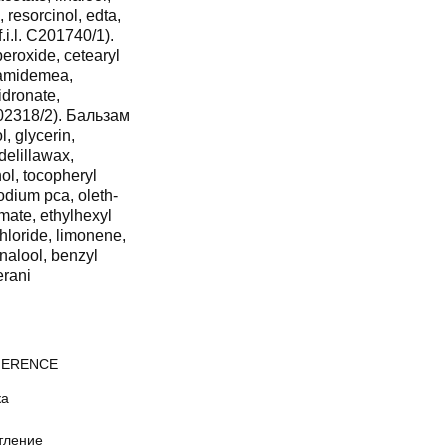
resorcinol, edta,
f.i.l. C201740/1).
roxide, cetearyl
oxamidemea,
idronate,
C202318/2). Бальзам
, glycerin,
delillawax,
ol, tocopheryl
sodium pca, oleth-
mate, ethylhexyl
chloride, limonene,
inalool, benzyl
erani
FERENCE
ка
тление