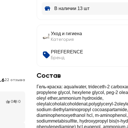
В наличии 13 шт
Уход и гигиена
Категория
PREFERENCE
Бренд
Состав
.6
22 отзыва
Гель-краска: aqua/water, trideceth-2 carbox
propylene glycol, hexylene glycol, peg-2 olea
oleyl ether,ammonium hydroxide,
0
0
oleylalcoholalcoholdenat.polyglyceryl-2oleyle
sodium diethylaminopropyl cocoaspartamide,
diaminophenoxyethanol hcl, m-aminophenol,
sodiummetabisulfite, hydroxypropyl bis(n-hyd
phenylenediamine) hcl,eugenol, ammonium ace