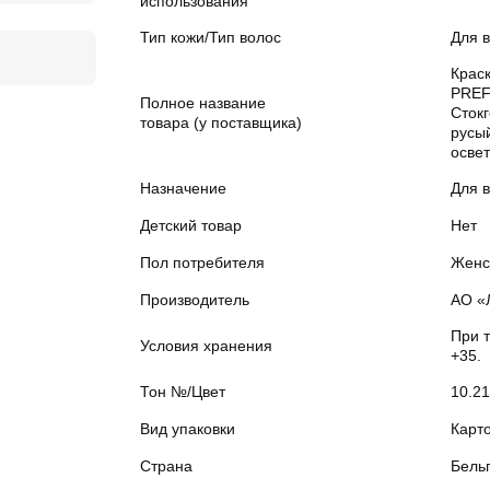
использования
Тип кожи/Тип волос
Для в
Краск
PREF
Полное название
Сток
товара (у поставщика)
русы
осве
Назначение
Для 
Детский товар
Нет
Пол потребителя
Женс
Производитель
АО «
При 
Условия хранения
+35.
Тон №/Цвет
10.21
Вид упаковки
Карт
Страна
Бель