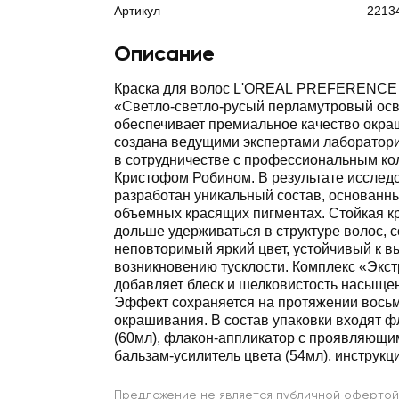
Артикул
2213
Описание
Краска для волос L'OREAL PREFERENCE 
«Светло-светло-русый перламутровый ос
обеспечивает премиальное качество окра
создана ведущими экспертами лаборатор
в сотрудничестве с профессиональным ко
Кристофом Робином. В результате исслед
разработан уникальный состав, основанн
объемных красящих пигментах. Стойкая к
дольше удерживаться в структуре волос, 
неповторимый яркий цвет, устойчивый к 
возникновению тусклости. Комплекс «Экс
добавляет блеск и шелковистость насыщен
Эффект сохраняется на протяжении восьм
окрашивания. В состав упаковки входят ф
(60мл), флакон-аппликатор с проявляющим
бальзам-усилитель цвета (54мл), инструкци
Предложение не является публичной офертой