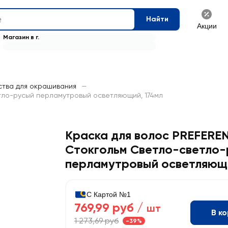
Найти
Акции
Магазин в г.
тва для окрашивания
—
етло-русый перламутровый осветляющий, 174мл
Краска для волос PREFEREN
Стокгольм Светло-светло
перламутровый осветляющ
С Картой №1
769,99 руб /
шт
В к
1 273,69 руб
-39%