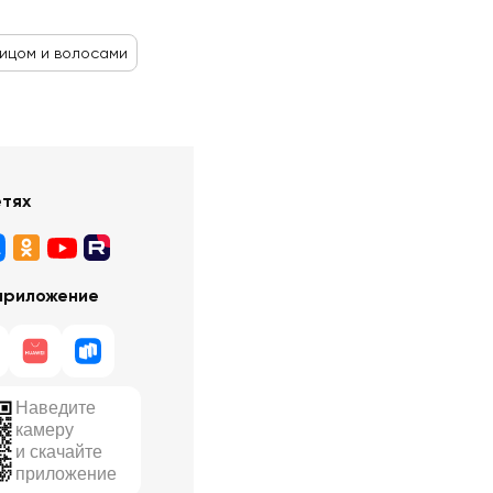
лицом и волосами
етях
приложение
Наведите
камеру
и скачайте
приложение