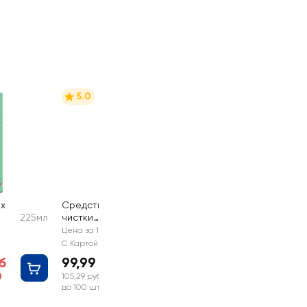
5.0
их
Средство для
225мл
чистки
0,75л
сантехники
Цена за 1 шт
САНОКС
С Картой №1
б
99,99 руб
105,29 руб
до 100 шт