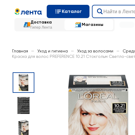
Каталог
Доставка
Магазины
Гипер Лента
Главная
—
Уход и гигиена
—
Уход за волосами
—
Средс
Краска для волос PREFERENCE 10.21 Стокгольм Светло-св