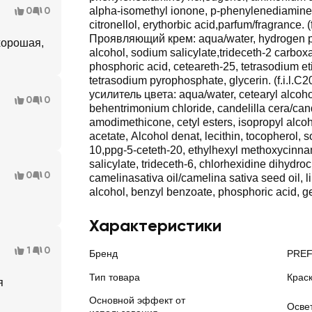
0
0
alpha-isomethyl ionone, p-phenylenediamine, 
citronellol, erythorbic acid,parfum/fragrance. (
Проявляющий крем: aqua/water, hydrogen pe
хорошая,
alcohol, sodium salicylate,trideceth-2 carb
phosphoric acid, ceteareth-25, tetrasodium et
tetrasodium pyrophosphate, glycerin. (f.i.l.
усилитель цвета: aqua/water, cetearyl alcohol
0
0
behentrimonium chloride, candelilla cera/can
amodimethicone, cetyl esters, isopropyl alcoh
acetate, Alcohol denat, lecithin, tocopherol, 
10,ppg-5-ceteth-20, ethylhexyl methoxycinna
salicylate, trideceth-6, chlorhexidine dihydro
0
0
camelinasativa oil/camelina sativa seed oil, l
alcohol, benzyl benzoate, phosphoric acid, g
Характеристики
1
0
Бренд
PRE
Тип товара
Крас
я
Основной эффект от
Осве