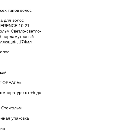
сех типов волос
а для волос
ERENCE 10.21
гольм Светло-светло-
й перламутровый
тляющий, 174мл
волос
кий
Л'ОРЕАЛЬ»
температуре от +5 до
 Стокгольм
онная упаковка
гия