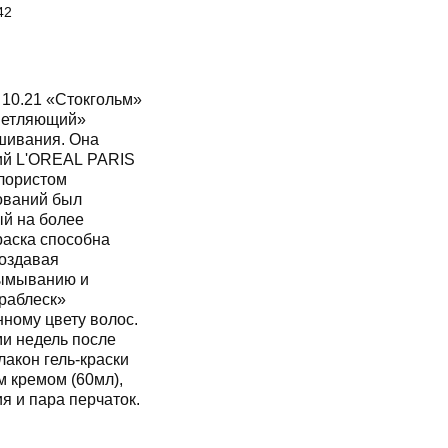
42
10.21 «Стокгольм»
ветляющий»
шивания. Она
ий L'OREAL PARIS
лористом
ований был
ый на более
раска способна
создавая
вымыванию и
траблеск»
ному цвету волос.
и недель после
лакон гель-краски
 кремом (60мл),
я и пара перчаток.