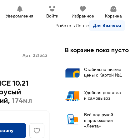
Уведомления
Войти
Избранное
Корзина
Для бизнеса
Работа в Ленте
В корзине пока пусто
Арт. 221342
Стабильно низкие
цены с Картой №1
CE 10.21
-русый
Удобная доставка
и самовывоз
ий
,
174мл
Всё под рукой
в приложении
«Лента»
орзину