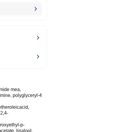
amide mea,
mine, polyglyceryl-4
theroleicacid,
2,4-
roxyethyl-p-
tate, linalool,