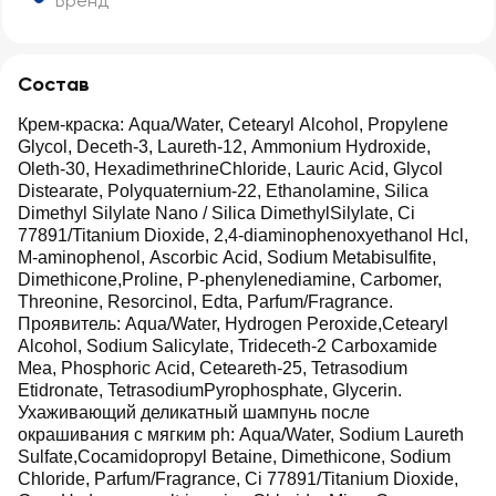
Бренд
Состав
Крем-краска: Aqua/Water, Cetearyl Alcohol, Propylene
Glycol, Deceth-3, Laureth-12, Ammonium Hydroxide,
Oleth-30, HexadimethrineChloride, Lauric Acid, Glycol
Distearate, Polyquaternium-22, Ethanolamine, Silica
Dimethyl Silylate Nano / Silica DimethylSilylate, Ci
77891/Titanium Dioxide, 2,4-diaminophenoxyethanol Hcl,
M-aminophenol, Ascorbic Acid, Sodium Metabisulfite,
Dimethicone,Proline, P-phenylenediamine, Carbomer,
Threonine, Resorcinol, Edta, Parfum/Fragrance.
Проявитель: Aqua/Water, Hydrogen Peroxide,Cetearyl
Alcohol, Sodium Salicylate, Trideceth-2 Carboxamide
Mea, Phosphoric Acid, Ceteareth-25, Tetrasodium
Etidronate, TetrasodiumPyrophosphate, Glycerin.
Ухаживающий деликатный шампунь после
окрашивания с мягким ph: Aqua/Water, Sodium Laureth
Sulfate,Cocamidopropyl Betaine, Dimethicone, Sodium
Chloride, Parfum/Fragrance, Ci 77891/Titanium Dioxide,