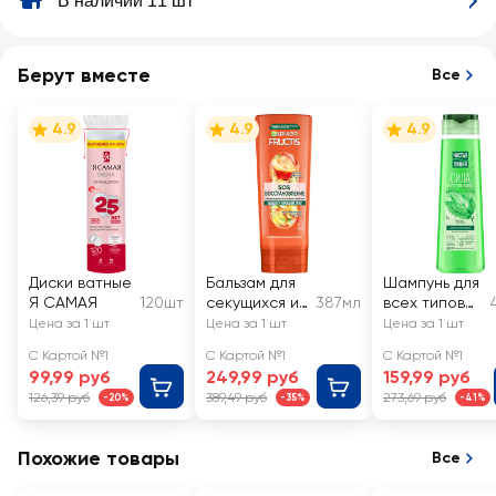
В наличии 11 шт
Берут вместе
Все
4.9
4.9
4.9
Диски ватные
Бальзам для
Шампунь для
Я САМАЯ
120шт
секущихся и
387мл
всех типов
очень
волос
Цена за 1 шт
Цена за 1 шт
Цена за 1 шт
поврежденны
ЧИСТАЯ
С Картой №1
С Картой №1
С Картой №1
х волос
ЛИНИЯ
99,99 руб
249,99 руб
159,99 руб
FRUCTIS SOS
Крапива, на
126,39 руб
389,49 руб
273,69 руб
-20%
-35%
-41%
Восстановле
отваре
ние
целебных
укрепляющий
трав
Похожие товары
Все