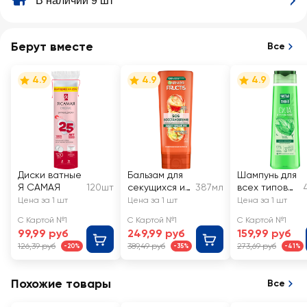
В наличии 9 шт
Берут вместе
Все
4.9
4.9
4.9
Диски ватные
Бальзам для
Шампунь для
Я САМАЯ
120шт
секущихся и
387мл
всех типов
очень
волос
Цена за 1 шт
Цена за 1 шт
Цена за 1 шт
поврежденны
ЧИСТАЯ
С Картой №1
С Картой №1
С Картой №1
х волос
ЛИНИЯ
99,99 руб
249,99 руб
159,99 руб
FRUCTIS SOS
Крапива, на
126,39 руб
389,49 руб
273,69 руб
-20%
-35%
-41%
Восстановле
отваре
ние
целебных
укрепляющий
трав
Похожие товары
Все