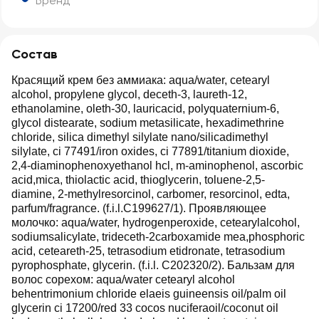
Бренд
Состав
Красящий крем без аммиака: aqua/water, cetearyl
alcohol, propylene glycol, deceth-3, laureth-12,
ethanolamine, oleth-30, lauricacid, polyquaternium-6,
glycol distearate, sodium metasilicate, hexadimethrine
chloride, silica dimethyl silylate nano/silicadimethyl
silylate, ci 77491/iron oxides, ci 77891/titanium dioxide,
2,4-diaminophenoxyethanol hcl, m-aminophenol, ascorbic
acid,mica, thiolactic acid, thioglycerin, toluene-2,5-
diamine, 2-methylresorcinol, carbomer, resorcinol, edta,
parfum/fragrance. (f.i.l.C199627/1). Проявляющее
молочко: aqua/water, hydrogenperoxide, cetearylalcohol,
sodiumsalicylate, trideceth-2carboxamide mea,phosphoric
acid, ceteareth-25, tetrasodium etidronate, tetrasodium
pyrophosphate, glycerin. (f.i.l. C202320/2). Бальзам для
волос сорехом: aqua/water cetearyl alcohol
behentrimonium chloride elaeis guineensis oil/palm oil
glycerin ci 17200/red 33 cocos nuciferaoil/coconut oil