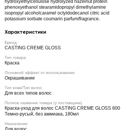
hydroxyethylcellulose hydrolyzed hazelnut protein
phenoxyethanol stearamidopropyl dimethylamine
isopropyl alcoholcaramel octyldodecanol citric acid
potassium sorbate coumarin parfum/fragrance.
Характеристики
Бренд
CASTING CREME GLOSS
Тип товара
Краска
Основной эффект от использования
Окрашивание
Тип кожи/Тип волос
Для всех типов волос
Полное название товара (у поставщика)
Краска-уход для волос CASTING CREME GLOSS 600
Темно-русый, без аммиака, 180мл
Назначение
Для волос