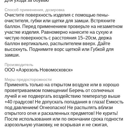
Для ухода за обувью
Способ применения, дозировка
Очистите поверхность изделия с помощью пены-
очистителя, губки или щетки для замши. Встряхните
баллон. Перед применением проверьте на незаметном
участке изделия. Равномерно нанесите на сухую и
чистую поверхность с расстояния 15–20см, держа
баллон вертикально, распылителем вверх. Дайте
высохнуть. Поднимите ворс щеткой или Губкой для
замши.
Производитель
ООО «Аэрозоль Новомосковск»
Меры предосторожности
Применять только на открытом воздухе или в хорошо
проветриваемом помещении! Беречь от солнечных
лучей и не подвергать воздействию температур выше
+40 градусов! Не допускать попадания в глаза! Емкость
под давлением! Огнеопасно! Не распылять вблизи
открытого огня и раскаленных предметов! Не курить!
После использования или по окончании срока годности
аэрозольную упаковку, не вскрывая и не сжигая,