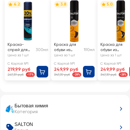
4.2
3.8
5.0
Краска-
Краска для
Краска для
спрей для
300мл
обуви из
190мл
обуви из
замши,
замши, нубука
гладкой кожи
Цена за 1 шт
Цена за 1 шт
Цена за 1 шт
нубука и
и велюра
SALTON
С Картой №1
С Картой №1
С Картой №1
велюра
SALTON
черный
219,99 руб
249,99 руб
249,99 руб
ДИВИДИК
коричневый
267,39 руб
347,39 руб
347,39 руб
-17%
-28%
-28%
черная
Бытовая химия
Категория
SALTON