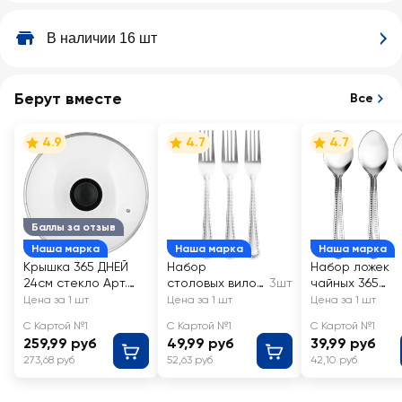
В наличии 16 шт
Берут вместе
Все
4.9
4.7
4.7
Баллы за отзыв
Наша марка
Наша марка
Наша марка
Крышка 365 ДНЕЙ
Набор
Набор ложек
24см стекло Арт.
столовых вилок
3шт
чайных 365
КС-GTL24110/Л
ОТЛИЧНАЯ
ДНЕЙ
Цена за 1 шт
Цена за 1 шт
Цена за 1 шт
ЦЕНА/365 ДНЕЙ
нержавеющая
С Картой №1
С Картой №1
С Картой №1
нержавеющая
сталь LEN-
259,99 руб
49,99 руб
39,99 руб
сталь LEN-
160901
273,68 руб
52,63 руб
42,10 руб
160902